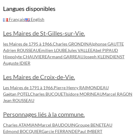
Langues disponibles
Français
English
Les Maires de St-Gilles-sur-Vie.
les Maires de 1795 à 1966.
Charles GRONDIN
Alphonse GAUTTE
Adrien ROUSSEAU
Emilien LOUBE
Jules VALLEE
Abel PIPAUD
Hippolyte CHAUVIERE
Armand GARREAU
Joseph KLEINDIENST
Auguste IDIER
Les Maires de Croix-de-Vie.
Les Maires de 1791 à 1966.
Pierre Henry RAIMONDEAU
Gaëtan POTEL
Charles BUCQUET
Isidore MORINEAU
Marcel RAGON
Jean ROUSSEAU
Personnages liés à la commune.
Charles ATAMIAN
Marcel BAUDOUIN
Groupe BENETEAU
Edmond BOCQUIER
Garcie FERRANDE
Paul IMBERT