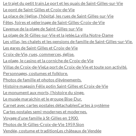
Le trajet du petit train.
Le port et les quais de Saint-Gilles-sur-Vie
Le pont de Saint-Gilles et Croix-de-Vie
La place de l'église, l'hôpital, les rues de Saint-Gilles-sur-Vie
Fêtes, foires et pélerinage de Saint-Gilles-Croix-de-Vie
L'avenue de la plage de Saint-Gilles-sur-Vie
La plage de St-Gilles-sur-Vie et la jetée.
La villa Notre-Dame
Les villas, les chalets et les pensions de famille de Saint-Gilles-sur-Vie.
Les gares de Saint-Gilles et Croix-de-Vie
Croix-de-Vie, rues, commerces, église.
La plage, le casino et la corniche de Croix-de-Vie
Villas de Croix-de-Vie
Le port de Croix-de-Vie et toute son activité.
Personnages, costumes et folklore.
Photos de famille et photos d'évènements.
Histoire magasin Félix potin Saint-Gilles et Croix-de-Vie
Le monument aux morts, l'histoire du singe.
Le musée maraichin et le groupe Bise-Dur.
Carnet avec cartes postales détachables
Cartes à système
Cartes postales semi-modernes et modernes.
Voyage d'une famille à St-Gilles en 1900.
Photos de St-Gilles-Croix-de-Vie 1959.
Sion
Vendée, costume et tradition
Les châteaux de Vendée