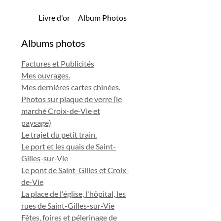
Livre d'or
Album Photos
Albums photos
Factures et Publicités
Mes ouvrages.
Mes dernières cartes chinées.
Photos sur plaque de verre (le
marché Croix-de-Vie et
paysage)
Le trajet du petit train.
Le port et les quais de Saint-
Gilles-sur-Vie
Le pont de Saint-Gilles et Croix-
de-Vie
La place de l'église, l'hôpital, les
rues de Saint-Gilles-sur-Vie
Fêtes, foires et pélerinage de