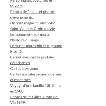
Personnages, costumes et
folklore.
Photos de famille et photos
d'évènements.
Histoire magasin Félix potin
Saint-Gilles et Croix-de-Vie
Le monument aux morts,
l'histoire du singe.
Le musée maraichin et le groupe
Bise-Dur.
Carnet avec cartes postales
détachables
Cartes à système
Cartes postales semi-modernes
et modernes.
Voyage d'une famille à St-Gilles
en 1900.
Photos de St-Gilles-Croix-de-
Vie 1959.