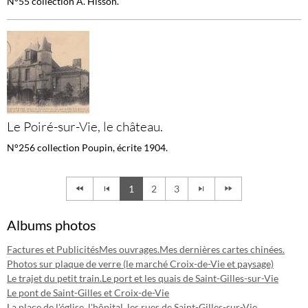
N°55 collection A. Hisson.
Le Poiré-sur-Vie, le château.
N°256 collection Poupin, écrite 1904.
1
2
3
Albums photos
Factures et Publicités
Mes ouvrages.
Mes dernières cartes chinées.
Photos sur plaque de verre (le marché Croix-de-Vie et paysage)
Le trajet du petit train.
Le port et les quais de Saint-Gilles-sur-Vie
Le pont de Saint-Gilles et Croix-de-Vie
La place de l'église, l'hôpital, les rues de Saint-Gilles-sur-Vie