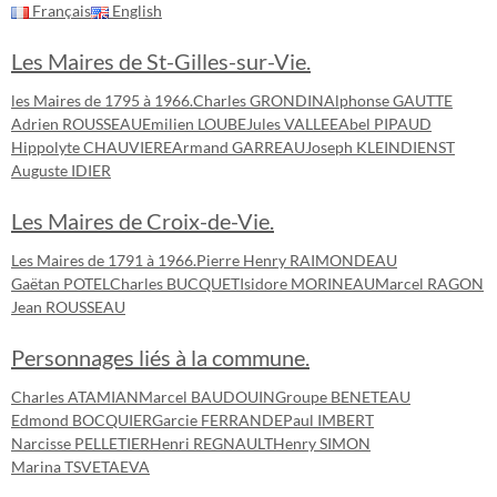
Français
English
Les Maires de St-Gilles-sur-Vie.
les Maires de 1795 à 1966.
Charles GRONDIN
Alphonse GAUTTE
Adrien ROUSSEAU
Emilien LOUBE
Jules VALLEE
Abel PIPAUD
Hippolyte CHAUVIERE
Armand GARREAU
Joseph KLEINDIENST
Auguste IDIER
Les Maires de Croix-de-Vie.
Les Maires de 1791 à 1966.
Pierre Henry RAIMONDEAU
Gaëtan POTEL
Charles BUCQUET
Isidore MORINEAU
Marcel RAGON
Jean ROUSSEAU
Personnages liés à la commune.
Charles ATAMIAN
Marcel BAUDOUIN
Groupe BENETEAU
Edmond BOCQUIER
Garcie FERRANDE
Paul IMBERT
Narcisse PELLETIER
Henri REGNAULT
Henry SIMON
Marina TSVETAEVA