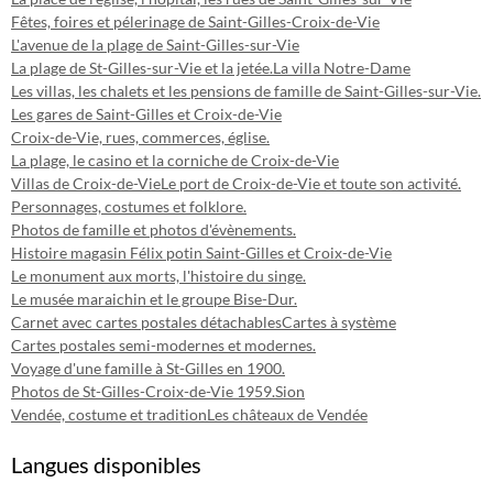
Fêtes, foires et pélerinage de Saint-Gilles-Croix-de-Vie
L'avenue de la plage de Saint-Gilles-sur-Vie
La plage de St-Gilles-sur-Vie et la jetée.
La villa Notre-Dame
Les villas, les chalets et les pensions de famille de Saint-Gilles-sur-Vie.
Les gares de Saint-Gilles et Croix-de-Vie
Croix-de-Vie, rues, commerces, église.
La plage, le casino et la corniche de Croix-de-Vie
Villas de Croix-de-Vie
Le port de Croix-de-Vie et toute son activité.
Personnages, costumes et folklore.
Photos de famille et photos d'évènements.
Histoire magasin Félix potin Saint-Gilles et Croix-de-Vie
Le monument aux morts, l'histoire du singe.
Le musée maraichin et le groupe Bise-Dur.
Carnet avec cartes postales détachables
Cartes à système
Cartes postales semi-modernes et modernes.
Voyage d'une famille à St-Gilles en 1900.
Photos de St-Gilles-Croix-de-Vie 1959.
Sion
Vendée, costume et tradition
Les châteaux de Vendée
Langues disponibles