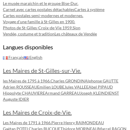
Le musée maraichin et le groupe Bise-Dur.
Carnet avec cartes postales détachables
Cartes à système
Cartes postales semi-modernes et modernes.
Voyage d'une famille à St-Gilles en 1900.
Photos de St-Gilles-Croix-de-Vie 1959.
Sion
Vendée, costume et tradition
Les châteaux de Vendée
Langues disponibles
Français
English
Les Maires de St-Gilles-sur-Vie.
les Maires de 1795 à 1966.
Charles GRONDIN
Alphonse GAUTTE
Adrien ROUSSEAU
Emilien LOUBE
Jules VALLEE
Abel PIPAUD
Hippolyte CHAUVIERE
Armand GARREAU
Joseph KLEINDIENST
Auguste IDIER
Les Maires de Croix-de-Vie.
Les Maires de 1791 à 1966.
Pierre Henry RAIMONDEAU
Gaëtan POTEL
Charles BUCQUET
Isidore MORINEAU
Marcel RAGON