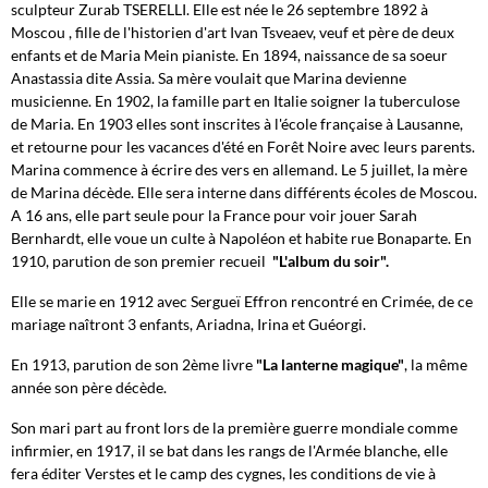
sculpteur Zurab TSERELLI. Elle est née le 26 septembre 1892 à
Moscou , fille de l'historien d'art Ivan Tsveaev, veuf et père de deux
enfants et de Maria Mein pianiste. En 1894, naissance de sa soeur
Anastassia dite Assia. Sa mère voulait que Marina devienne
musicienne. En 1902, la famille part en Italie soigner la tuberculose
de Maria. En 1903 elles sont inscrites à l'école française à Lausanne,
et retourne pour les vacances d'été en Forêt Noire avec leurs parents.
Marina commence à écrire des vers en allemand. Le 5 juillet, la mère
de Marina décède. Elle sera interne dans différents écoles de Moscou.
A 16 ans, elle part seule pour la France pour voir jouer Sarah
Bernhardt, elle voue un culte à Napoléon et habite rue Bonaparte. En
1910, parution de son premier recueil
"L'album du soir".
Elle se marie en 1912 avec Sergueï Effron rencontré en Crimée, de ce
mariage naîtront 3 enfants, Ariadna, Irina et Guéorgi.
En 1913, parution de son 2ème livre
"La lanterne magique"
, la même
année son père décède.
Son mari part au front lors de la première guerre mondiale comme
infirmier, en 1917, il se bat dans les rangs de l'Armée blanche, elle
fera éditer Verstes et le camp des cygnes, les conditions de vie à