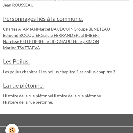
Jean ROUSSEAU
Personnages liés à la commune.
Charles ATAMIAN
Marcel BAUDOUIN
Groupe BENETEAU
Edmond BOCQUIER
Garcie FERRANDE
Paul IMBERT
Narcisse PELLETIER
Henri REGNAULT
Henry SIMON
Marina TSVETAEVA
Les Poilus.
Les poilus chapitre 1
Les poilus chapitre 2
les poilus chapitre 3
La rue piétonne.
Histoire de la rue piétonne
Histoire de la rue piétonne
Histoire de la rue piétonne.