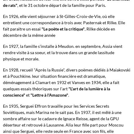
de rats"
, et le 31 octobre départ de la famille pour Paris.
En 1926, elle vient séjourner à St-Gilles-Croix-de-Vie, où elle
entretient une correspondance à trois avec Pasternak et Rilke. Elle
fait paraitre un essai
"Le poète
et la critique"
, Rilke décède en
décembre de la même année
En 1927, la famille s'installe à Meudon. en septembre, Assia vient
rendre visite à sa soeur, et la trouve dans un grande lassitude
physique et morale.
En 1928, recueil "Après la Russie", divers poèmes dédiés à Maïakovski
et à Pouchkine. leur situation financière est dramatique,
déménagement à Clamart en 1932 et Vanves en 1934, elle a fait
quelques essais théoriques sur l'art
"L'art de la lumière à la
conscience"
et
"Lettre à l'Amazone"
.
En 1935, Sergueï Effron travaille pour les Services Secrets
Soviétiques, mais Marina ne le sait pas. En 1937, il est mêlé à une
sombre affaire sur le cadavre de Ignace Reisse, agent de la GPU
déserteur et retrouvé à Lausanne. Alia leur fille part pour Moscou
ainsi que Sergueï, elle reste seule en France avec son fils, elle