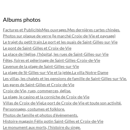
Albums photos
Factures et Publicités
Mes ouvrages.
Mes dernières cartes chinées.
Photos sur plaque de verre (le marché Croix-de-Vie et paysage)
Le trajet du petit train.
Le port et les quais de Saint-Gilles-sur-Vie
Le pont de Saint-Gilles et Croix-de-Vie
La place de l'église, l'hôpital, les rues de Saint-Gilles-sur-Vie
Fêtes, foires et pélerinage de Saint-Gilles-Croix-de-Vie
L'avenue de la plage de Saint-Gilles-sur-Vie
La plage de St-Gilles-sur-Vie et la jetée.
La villa Notre-Dame
Les villas, les chalets et les pensions de famille de Saint-Gilles-sur-Vie.
Les gares de Saint-Gilles et Croix-de-Vie
Croix-de-Vie, rues, commerces, église.
La plage, le casino et la corniche de Croix-de-Vie
Villas de Croix-de-Vie
Le port de Croix-de-Vie et toute son activité.
Personnages, costumes et folklore.
Photos de famille et photos d'évènements.
Histoire magasin Félix potin Saint-Gilles et Croix-de-Vie
Le monument aux morts, l'histoire du singe.