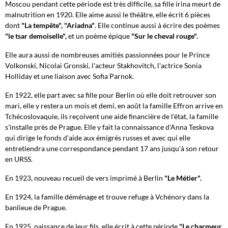
Moscou pendant cette période est très difficile, sa fille irina meurt de
malnutrition en 1920. Elle aime aussi le théâtre, elle écrit 6 pièces
dont
"La tempête",
"Ariadna"
. Elle continue aussi à écrire des poèmes
"le tsar demoiselle",
et un poème épique
"Sur le cheval rouge".
Elle aura aussi de nombreuses amitiés passionnées pour le Prince
Volkonski, Nicolaï Gronski, l'acteur Stakhovitch, l'actrice Sonia
Holliday et une liaison avec Sofia Parnok.
En 1922, elle part avec sa fille pour Berlin où elle doit retrouver son
mari, elle y restera un mois et demi, en août la famille Effron arrive en
Tchécoslovaquie, ils reçoivent une aide financière de l'état, la famille
s'installe près de Prague. Elle y fait la connaissance d'Anna Teskova
qui dirige le fonds d'aide aux émigrés russes et avec qui elle
entretiendra une correspondance pendant 17 ans jusqu'à son retour
en URSS.
En 1923, nouveau recueil de vers imprimé à Berlin
"Le Métier".
En 1924, la famille déménage et trouve refuge à Vchénory dans la
banlieue de Prague.
En 1925, naissance de leur fils, elle écrit à cette période
"Le charmeur