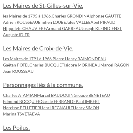
Les Maires de St-Gilles-sur-Vie.
les Maires de 1795 à 1966.
Charles GRONDIN
Alphonse GAUTTE
Adrien ROUSSEAU
Emilien LOUBE
Jules VALLEE
Abel PIPAUD
Hippolyte CHAUVIERE
Armand GARREAU
Joseph KLEINDIENST
Auguste IDIER
Les Maires de Croix-de-Vie.
Les Maires de 1791 à 1966.
Pierre Henry RAIMONDEAU
Gaëtan POTEL
Charles BUCQUET
Isidore MORINEAU
Marcel RAGON
Jean ROUSSEAU
Personnages liés à la commune.
Charles ATAMIAN
Marcel BAUDOUIN
Groupe BENETEAU
Edmond BOCQUIER
Garcie FERRANDE
Paul IMBERT
Narcisse PELLETIER
Henri REGNAULT
Henry SIMON
Marina TSVETAEVA
Les Poilus.