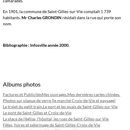
camarades.
En 1901, la commune de Saint-Gilles-sur-Vie comptait 1 739
habitants.
Mr Charles GRONDIN
résidait dans la rue qui porte son
nom.
Bibliographie : Infosville année 2000.
Albums photos
Factures et Publicités
Mes ouvrages.
Mes dernières cartes chinées.
Photos sur plaque de verre (le marché Croix-de-Vie et paysage)
Le trajet du petit train.
Le port et les quais de Saint-Gilles-sur-Vie
Le pont de Saint-Gilles et Croix-de-Vie
La place de l'église, l'hôpital, les rues de Saint-Gilles-sur-Vie
Fêtes, foires et pélerinage de Saint-Gilles-Croix-de-Vie