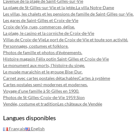
L'avenue de la plage de Saint-Gilles-sur-Vie
La plage de St-Gilles-sur-Vie et la jetée.
La villa Notre-Dame
Les villas, les chalets et les pensions de famille de Saint-Gilles-sur-Vie.
Les gares de Saint-Gilles et Croix-de-Vie
Croix-de-Vie, rues, commerces, église.
La plage, le casino et la corniche de Croix-de-Vie
Villas de Croix-de-Vie
Le port de Croix-de-Vie et toute son activité.
Personnages, costumes et folklore.
Photos de famille et photos d'évènements.
Histoire magasin Félix potin Saint-Gilles et Croix-de-Vie
Le monument aux morts, l'histoire du singe.
Le musée maraichin et le groupe Bise-Dur.
Carnet avec cartes postales détachables
Cartes à système
Cartes postales semi-modernes et modernes.
Voyage d'une famille à St-Gilles en 1900.
Photos de St-Gilles-Croix-de-Vie 1959.
Sion
Vendée, costume et tradition
Les châteaux de Vendée
Langues disponibles
Français
English