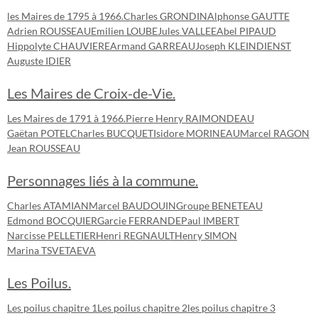
les Maires de 1795 à 1966.
Charles GRONDIN
Alphonse GAUTTE
Adrien ROUSSEAU
Emilien LOUBE
Jules VALLEE
Abel PIPAUD
Hippolyte CHAUVIERE
Armand GARREAU
Joseph KLEINDIENST
Auguste IDIER
Les Maires de Croix-de-Vie.
Les Maires de 1791 à 1966.
Pierre Henry RAIMONDEAU
Gaëtan POTEL
Charles BUCQUET
Isidore MORINEAU
Marcel RAGON
Jean ROUSSEAU
Personnages liés à la commune.
Charles ATAMIAN
Marcel BAUDOUIN
Groupe BENETEAU
Edmond BOCQUIER
Garcie FERRANDE
Paul IMBERT
Narcisse PELLETIER
Henri REGNAULT
Henry SIMON
Marina TSVETAEVA
Les Poilus.
Les poilus chapitre 1
Les poilus chapitre 2
les poilus chapitre 3