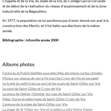
Chapelle et de la Vie, du stade de la Vie, du Collège Garcie Ferrande
et de début de la réalisation du réseau d'assainissement et de la zone
industrielle de la Bégaudière.
En 1977, la population ne lui pardonna pas d'avoir donné son aval à la
construction des Merlin, et il fut battu aux élections de la même
année.
Bibliographie : infosville année 2000
Albums photos
Factures et Publicités
Mes ouvrages.
Mes dernières cartes chinées.
Photos sur plaque de verre (le marché Croix-de-Vie et paysage)
Le trajet du petit train.
Le port et les quais de Saint-Gilles-sur-Vie
Le pont de Saint-Gilles et Croix-de-Vie
La place de l'église, l'hôpital, les rues de Saint-Gilles-sur-Vie
Fêtes, foires et pélerinage de Saint-Gilles-Croix-de-Vie
L'avenue de la plage de Saint-Gilles-sur-Vie
La plage de St-Gilles-sur-Vie et la jetée.
La villa Notre-Dame