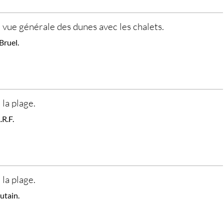
, vue générale des dunes avec les chalets.
Bruel.
 la plage.
.R.F.
 la plage.
utain.