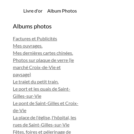
Livre d'or
Album Photos
Albums photos
Factures et Publicités
Mes ouvrages.
Mes dernières cartes chinées.
Photos sur plaque de verre (le
marché Croix-de-Vie et
paysage)
Le trajet du petit train.
Le port et les quais de Saint-
Gilles-sur-Vie
Le pont de Saint-Gilles et Croix-
de-Vie
La place de l'église, l'hôpital, les
rues de Saint-Gilles-sur-Vie
Fêtes, foires et pélerinage de