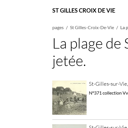
ST GILLES CROIX DE VIE
pages
St Gilles-Croix-De-Vie
La p
La plage de S
jetée.
St-Gilles-sur-Vie,
N°371 collection Vve
St-Gilles-sur-Vie,