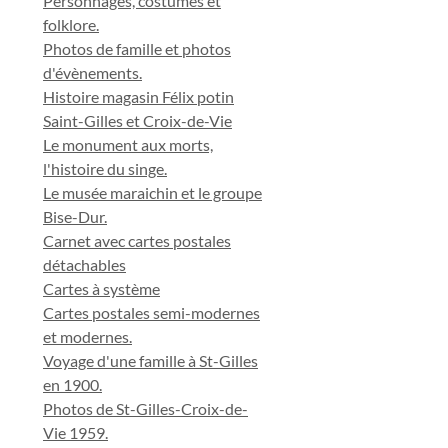
Personnages, costumes et
folklore.
Photos de famille et photos
d'évènements.
Histoire magasin Félix potin
Saint-Gilles et Croix-de-Vie
Le monument aux morts,
l'histoire du singe.
Le musée maraichin et le groupe
Bise-Dur.
Carnet avec cartes postales
détachables
Cartes à système
Cartes postales semi-modernes
et modernes.
Voyage d'une famille à St-Gilles
en 1900.
Photos de St-Gilles-Croix-de-
Vie 1959.