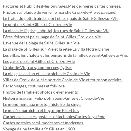
Factures et Publicités
Mes ouvrages.
Mes dernières cartes chinées.
Photos sur plaque de verre (le marché Croix-de-Vie et paysage)
Le trajet du petit train.
Le port et les quais de Saint-Gilles-sur-Vie
Le pont de Saint-Gilles et Croix-de-Vie
La place de l'église, l'hôpital, les rues de Saint-Gilles-sur-Vie
Fêtes, foires et pélerinage de Saint-Gilles-Croix-de-Vie
L'avenue de la plage de Saint-Gilles-sur-Vie
La plage de St-Gilles-sur-Vie et la jetée.
La villa Notre-Dame
Les villas, les chalets et les pensions de famille de Saint-Gilles-sur-Vie.
Les gares de Saint-Gilles et Croix-de-Vie
Croix-de-Vie, rues, commerces, église.
La plage, le casino et la corniche de Croix-de-Vie
Villas de Croix-de-Vie
Le port de Croix-de-Vie et toute son activité.
Personnages, costumes et folklore.
Photos de famille et photos d'évènements.
Histoire magasin Félix potin Saint-Gilles et Croix-de-Vie
Le monument aux morts, l'histoire du singe.
Le musée maraichin et le groupe Bise-Dur.
Carnet avec cartes postales détachables
Cartes à système
Cartes postales semi-modernes et modernes.
Voyage d'une famille à St-Gilles en 1900.