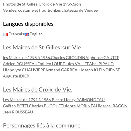
Photos de St-Gilles-Croix-de-Vie 1959.
Sion
Vendée, costume et tradition
Les châteaux de Vendée
Langues disponibles
Français
English
Les Maires de St-Gilles-sur-Vie.
les Maires de 1795 à 1966.
Charles GRONDIN
Alphonse GAUTTE
Adrien ROUSSEAU
Emilien LOUBE
Jules VALLEE
Abel PIPAUD
Hippolyte CHAUVIERE
Armand GARREAU
Joseph KLEINDIENST
Auguste IDIER
Les Maires de Croix-de-Vie.
Les Maires de 1791 à 1966.
Pierre Henry RAIMONDEAU
Gaëtan POTEL
Charles BUCQUET
Isidore MORINEAU
Marcel RAGON
Jean ROUSSEAU
Personnages liés à la commune.