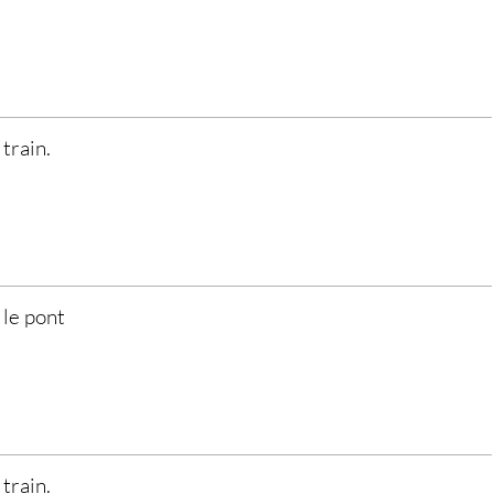
 train.
 le pont
 train.