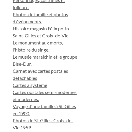
Personnages, costumes et
folklore.
Photos de famille et photos
d'évènements.
Histoire magasin Félix potin
Saint-Gilles et Croix-de-Vie
Le monument aux morts,
l'histoire du singe.
Le musée maraichin et le groupe
Bise-Dur.
Carnet avec cartes postales
détachables
Cartes à système
Cartes postales semi-modernes
et modernes.
Voyage d'une famille à St-Gilles
en 1900.
Photos de St-Gilles-Croix-de-
Vie 1959.