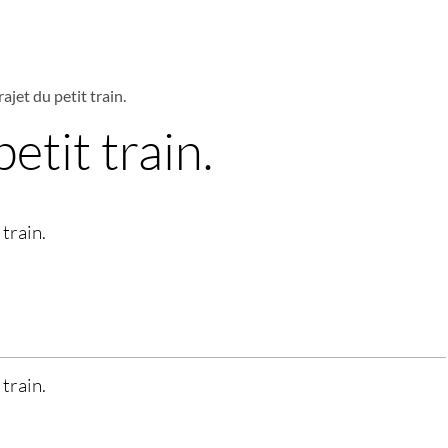
rajet du petit train.
petit train.
 train.
 train.