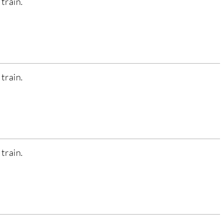
 train.
 train.
 train.