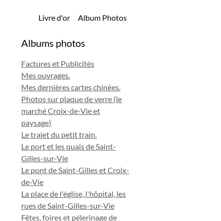
Livre d'or
Album Photos
Albums photos
Factures et Publicités
Mes ouvrages.
Mes dernières cartes chinées.
Photos sur plaque de verre (le
marché Croix-de-Vie et
paysage)
Le trajet du petit train.
Le port et les quais de Saint-
Gilles-sur-Vie
Le pont de Saint-Gilles et Croix-
de-Vie
La place de l'église, l'hôpital, les
rues de Saint-Gilles-sur-Vie
Fêtes, foires et pélerinage de