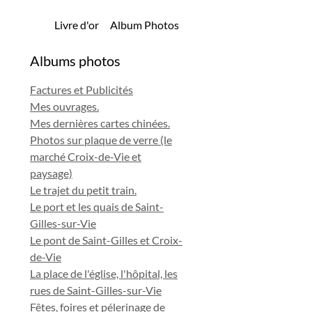
Livre d'or
Album Photos
Albums photos
Factures et Publicités
Mes ouvrages.
Mes dernières cartes chinées.
Photos sur plaque de verre (le
marché Croix-de-Vie et
paysage)
Le trajet du petit train.
Le port et les quais de Saint-
Gilles-sur-Vie
Le pont de Saint-Gilles et Croix-
de-Vie
La place de l'église, l'hôpital, les
rues de Saint-Gilles-sur-Vie
Fêtes, foires et pélerinage de