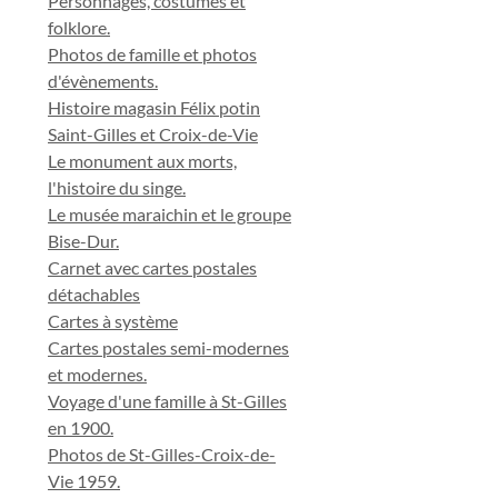
Personnages, costumes et
folklore.
Photos de famille et photos
d'évènements.
Histoire magasin Félix potin
Saint-Gilles et Croix-de-Vie
Le monument aux morts,
l'histoire du singe.
Le musée maraichin et le groupe
Bise-Dur.
Carnet avec cartes postales
détachables
Cartes à système
Cartes postales semi-modernes
et modernes.
Voyage d'une famille à St-Gilles
en 1900.
Photos de St-Gilles-Croix-de-
Vie 1959.