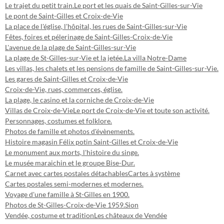
Le trajet du petit train.
Le port et les quais de Saint-Gilles-sur-Vie
Le pont de Saint-Gilles et Croix-de-Vie
La place de l'église, l'hôpital, les rues de Saint-Gilles-sur-Vie
Fêtes, foires et pélerinage de Saint-Gilles-Croix-de-Vie
L'avenue de la plage de Saint-Gilles-sur-Vie
La plage de St-Gilles-sur-Vie et la jetée.
La villa Notre-Dame
Les villas, les chalets et les pensions de famille de Saint-Gilles-sur-Vie.
Les gares de Saint-Gilles et Croix-de-Vie
Croix-de-Vie, rues, commerces, église.
La plage, le casino et la corniche de Croix-de-Vie
Villas de Croix-de-Vie
Le port de Croix-de-Vie et toute son activité.
Personnages, costumes et folklore.
Photos de famille et photos d'évènements.
Histoire magasin Félix potin Saint-Gilles et Croix-de-Vie
Le monument aux morts, l'histoire du singe.
Le musée maraichin et le groupe Bise-Dur.
Carnet avec cartes postales détachables
Cartes à système
Cartes postales semi-modernes et modernes.
Voyage d'une famille à St-Gilles en 1900.
Photos de St-Gilles-Croix-de-Vie 1959.
Sion
Vendée, costume et tradition
Les châteaux de Vendée