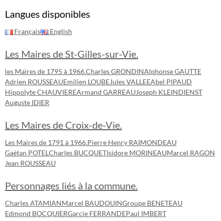
Langues disponibles
Français
English
Les Maires de St-Gilles-sur-Vie.
les Maires de 1795 à 1966.
Charles GRONDIN
Alphonse GAUTTE
Adrien ROUSSEAU
Emilien LOUBE
Jules VALLEE
Abel PIPAUD
Hippolyte CHAUVIERE
Armand GARREAU
Joseph KLEINDIENST
Auguste IDIER
Les Maires de Croix-de-Vie.
Les Maires de 1791 à 1966.
Pierre Henry RAIMONDEAU
Gaëtan POTEL
Charles BUCQUET
Isidore MORINEAU
Marcel RAGON
Jean ROUSSEAU
Personnages liés à la commune.
Charles ATAMIAN
Marcel BAUDOUIN
Groupe BENETEAU
Edmond BOCQUIER
Garcie FERRANDE
Paul IMBERT