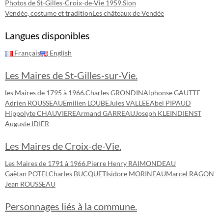
Photos de St-Gilles-Croix-de-Vie 1959.
Sion
Vendée, costume et tradition
Les châteaux de Vendée
Langues disponibles
Français
English
Les Maires de St-Gilles-sur-Vie.
les Maires de 1795 à 1966.
Charles GRONDIN
Alphonse GAUTTE
Adrien ROUSSEAU
Emilien LOUBE
Jules VALLEE
Abel PIPAUD
Hippolyte CHAUVIERE
Armand GARREAU
Joseph KLEINDIENST
Auguste IDIER
Les Maires de Croix-de-Vie.
Les Maires de 1791 à 1966.
Pierre Henry RAIMONDEAU
Gaëtan POTEL
Charles BUCQUET
Isidore MORINEAU
Marcel RAGON
Jean ROUSSEAU
Personnages liés à la commune.