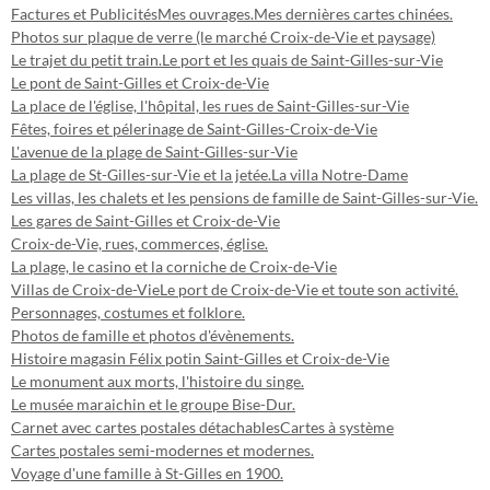
Factures et Publicités
Mes ouvrages.
Mes dernières cartes chinées.
Photos sur plaque de verre (le marché Croix-de-Vie et paysage)
Le trajet du petit train.
Le port et les quais de Saint-Gilles-sur-Vie
Le pont de Saint-Gilles et Croix-de-Vie
La place de l'église, l'hôpital, les rues de Saint-Gilles-sur-Vie
Fêtes, foires et pélerinage de Saint-Gilles-Croix-de-Vie
L'avenue de la plage de Saint-Gilles-sur-Vie
La plage de St-Gilles-sur-Vie et la jetée.
La villa Notre-Dame
Les villas, les chalets et les pensions de famille de Saint-Gilles-sur-Vie.
Les gares de Saint-Gilles et Croix-de-Vie
Croix-de-Vie, rues, commerces, église.
La plage, le casino et la corniche de Croix-de-Vie
Villas de Croix-de-Vie
Le port de Croix-de-Vie et toute son activité.
Personnages, costumes et folklore.
Photos de famille et photos d'évènements.
Histoire magasin Félix potin Saint-Gilles et Croix-de-Vie
Le monument aux morts, l'histoire du singe.
Le musée maraichin et le groupe Bise-Dur.
Carnet avec cartes postales détachables
Cartes à système
Cartes postales semi-modernes et modernes.
Voyage d'une famille à St-Gilles en 1900.