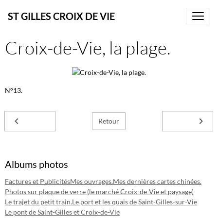
ST GILLES CROIX DE VIE
Croix-de-Vie, la plage.
N°13.
Retour
Albums photos
Factures et Publicités
Mes ouvrages.
Mes dernières cartes chinées.
Photos sur plaque de verre (le marché Croix-de-Vie et paysage)
Le trajet du petit train.
Le port et les quais de Saint-Gilles-sur-Vie
Le pont de Saint-Gilles et Croix-de-Vie