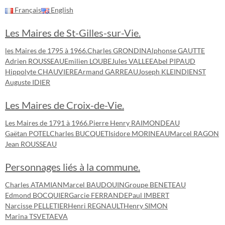
Français
English
Les Maires de St-Gilles-sur-Vie.
les Maires de 1795 à 1966.
Charles GRONDIN
Alphonse GAUTTE
Adrien ROUSSEAU
Emilien LOUBE
Jules VALLEE
Abel PIPAUD
Hippolyte CHAUVIERE
Armand GARREAU
Joseph KLEINDIENST
Auguste IDIER
Les Maires de Croix-de-Vie.
Les Maires de 1791 à 1966.
Pierre Henry RAIMONDEAU
Gaëtan POTEL
Charles BUCQUET
Isidore MORINEAU
Marcel RAGON
Jean ROUSSEAU
Personnages liés à la commune.
Charles ATAMIAN
Marcel BAUDOUIN
Groupe BENETEAU
Edmond BOCQUIER
Garcie FERRANDE
Paul IMBERT
Narcisse PELLETIER
Henri REGNAULT
Henry SIMON
Marina TSVETAEVA