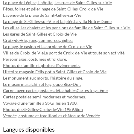
La place de l'église, l'hôpital, les rues de Saint-Gilles-sur-Vie
Fêtes, foires et pélerinage de Saint-Gilles-Croix-de-Vie
L'avenue de la plage de Saint-Gilles-sur-Vie
La plage de St-Gilles-sur-Vie et la jetée.
La villa Notre-Dame
Les villas, les chalets et les pensions de famille de Saint-Gilles-sur-Vie.
Les gares de Saint-Gilles et Croix-de-Vie
Croix-de-Vie, rues, commerces, église.
La plage, le casino et la corniche de Croix-de-Vie
Villas de Croix-de-Vie
Le port de Croix-de-Vie et toute son activité.
Personnages, costumes et folklore.
Photos de famille et photos d'évènements.
Histoire magasin Félix potin Saint-Gilles et Croix-de-Vie
Le monument aux morts, l'histoire du singe.
Le musée maraichin et le groupe Bise-Dur.
Carnet avec cartes postales détachables
Cartes à système
Cartes postales semi-modernes et modernes.
Voyage d'une famille à St-Gilles en 1900.
Photos de St-Gilles-Croix-de-Vie 1959.
Sion
Vendée, costume et tradition
Les châteaux de Vendée
Langues disponibles