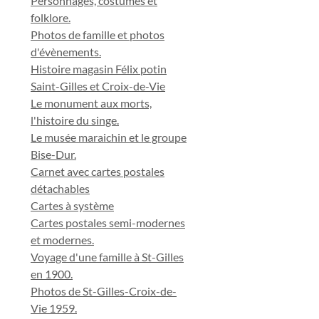
Personnages, costumes et
folklore.
Photos de famille et photos
d'évènements.
Histoire magasin Félix potin
Saint-Gilles et Croix-de-Vie
Le monument aux morts,
l'histoire du singe.
Le musée maraichin et le groupe
Bise-Dur.
Carnet avec cartes postales
détachables
Cartes à système
Cartes postales semi-modernes
et modernes.
Voyage d'une famille à St-Gilles
en 1900.
Photos de St-Gilles-Croix-de-
Vie 1959.