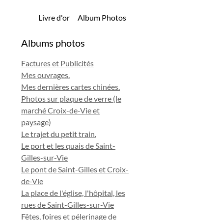
Livre d'or
Album Photos
Albums photos
Factures et Publicités
Mes ouvrages.
Mes dernières cartes chinées.
Photos sur plaque de verre (le
marché Croix-de-Vie et
paysage)
Le trajet du petit train.
Le port et les quais de Saint-
Gilles-sur-Vie
Le pont de Saint-Gilles et Croix-
de-Vie
La place de l'église, l'hôpital, les
rues de Saint-Gilles-sur-Vie
Fêtes, foires et pélerinage de