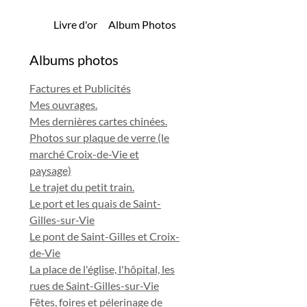
Livre d'or
Album Photos
Albums photos
Factures et Publicités
Mes ouvrages.
Mes dernières cartes chinées.
Photos sur plaque de verre (le
marché Croix-de-Vie et
paysage)
Le trajet du petit train.
Le port et les quais de Saint-
Gilles-sur-Vie
Le pont de Saint-Gilles et Croix-
de-Vie
La place de l'église, l'hôpital, les
rues de Saint-Gilles-sur-Vie
Fêtes, foires et pélerinage de