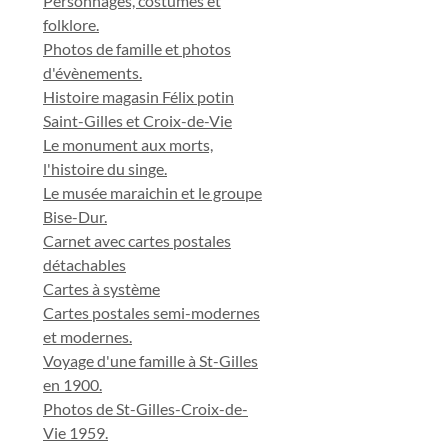
Personnages, costumes et
folklore.
Photos de famille et photos
d'évènements.
Histoire magasin Félix potin
Saint-Gilles et Croix-de-Vie
Le monument aux morts,
l'histoire du singe.
Le musée maraichin et le groupe
Bise-Dur.
Carnet avec cartes postales
détachables
Cartes à système
Cartes postales semi-modernes
et modernes.
Voyage d'une famille à St-Gilles
en 1900.
Photos de St-Gilles-Croix-de-
Vie 1959.