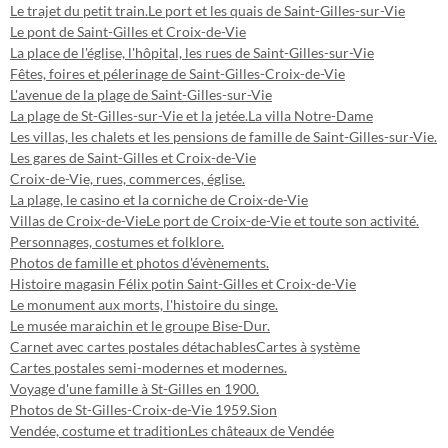
Le trajet du petit train.
Le port et les quais de Saint-Gilles-sur-Vie
Le pont de Saint-Gilles et Croix-de-Vie
La place de l'église, l'hôpital, les rues de Saint-Gilles-sur-Vie
Fêtes, foires et pélerinage de Saint-Gilles-Croix-de-Vie
L'avenue de la plage de Saint-Gilles-sur-Vie
La plage de St-Gilles-sur-Vie et la jetée.
La villa Notre-Dame
Les villas, les chalets et les pensions de famille de Saint-Gilles-sur-Vie.
Les gares de Saint-Gilles et Croix-de-Vie
Croix-de-Vie, rues, commerces, église.
La plage, le casino et la corniche de Croix-de-Vie
Villas de Croix-de-Vie
Le port de Croix-de-Vie et toute son activité.
Personnages, costumes et folklore.
Photos de famille et photos d'évènements.
Histoire magasin Félix potin Saint-Gilles et Croix-de-Vie
Le monument aux morts, l'histoire du singe.
Le musée maraichin et le groupe Bise-Dur.
Carnet avec cartes postales détachables
Cartes à système
Cartes postales semi-modernes et modernes.
Voyage d'une famille à St-Gilles en 1900.
Photos de St-Gilles-Croix-de-Vie 1959.
Sion
Vendée, costume et tradition
Les châteaux de Vendée