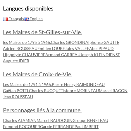
Langues disponibles
Français
English
Les Maires de St-Gilles-sur-Vie.
les Maires de 1795 à 1966.
Charles GRONDIN
Alphonse GAUTTE
Adrien ROUSSEAU
Emilien LOUBE
Jules VALLEE
Abel PIPAUD
Hippolyte CHAUVIERE
Armand GARREAU
Joseph KLEINDIENST
Auguste IDIER
Les Maires de Croix-de-Vie.
Les Maires de 1791 à 1966.
Pierre Henry RAIMONDEAU
Gaëtan POTEL
Charles BUCQUET
Isidore MORINEAU
Marcel RAGON
Jean ROUSSEAU
Personnages liés à la commune.
Charles ATAMIAN
Marcel BAUDOUIN
Groupe BENETEAU
Edmond BOCQUIER
Garcie FERRANDE
Paul IMBERT