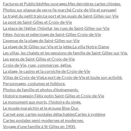
Factures et Publicités
Mes ouvrages.
Mes dernières cartes chinées.
Photos sur plaque de verre (le marché Croix-de-Vie et paysage)
Le trajet du petit train.
Le port et les quais de Saint-Gilles-sur-Vie
Le pont de Saint-Gilles et Croix-de-Vie
La place de l'église, l'hôpital, les rues de Saint-Gilles-sur-Vie
Fêtes, foires et pélerinage de Saint-Gilles-Croix-de-Vie
L'avenue de la plage de Saint-Gilles-sur-Vie
La plage de St-Gilles-sur-Vie et la jetée.
La villa Notre-Dame
Les villas, les chalets et les pensions de famille de Saint-Gilles-sur-Vie.
Les gares de Saint-Gilles et Croix-de-Vie
Croix-de-Vie, rues, commerces, église.
La plage, le casino et la corniche de Croix-de-Vie
Villas de Croix-de-Vie
Le port de Croix-de-Vie et toute son activité.
Personnages, costumes et folklore.
Photos de famille et photos d'évènements.
Histoire magasin Félix potin Saint-Gilles et Croix-de-Vie
Le monument aux morts, l'histoire du singe.
Le musée maraichin et le groupe Bise-Dur.
Carnet avec cartes postales détachables
Cartes à système
Cartes postales semi-modernes et modernes.
Voyage d'une famille à St-Gilles en 1900.