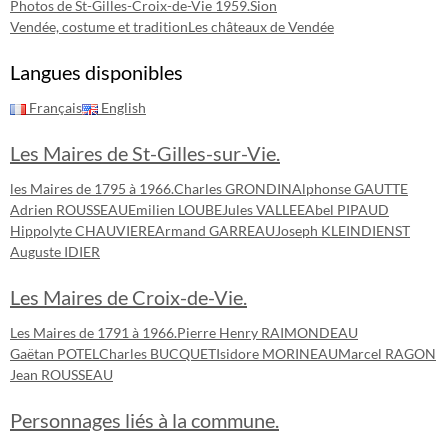
Photos de St-Gilles-Croix-de-Vie 1959.
Sion
Vendée, costume et tradition
Les châteaux de Vendée
Langues disponibles
Français
English
Les Maires de St-Gilles-sur-Vie.
les Maires de 1795 à 1966.
Charles GRONDIN
Alphonse GAUTTE
Adrien ROUSSEAU
Emilien LOUBE
Jules VALLEE
Abel PIPAUD
Hippolyte CHAUVIERE
Armand GARREAU
Joseph KLEINDIENST
Auguste IDIER
Les Maires de Croix-de-Vie.
Les Maires de 1791 à 1966.
Pierre Henry RAIMONDEAU
Gaëtan POTEL
Charles BUCQUET
Isidore MORINEAU
Marcel RAGON
Jean ROUSSEAU
Personnages liés à la commune.