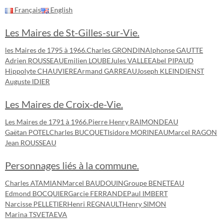
Français
English
Les Maires de St-Gilles-sur-Vie.
les Maires de 1795 à 1966.
Charles GRONDIN
Alphonse GAUTTE
Adrien ROUSSEAU
Emilien LOUBE
Jules VALLEE
Abel PIPAUD
Hippolyte CHAUVIERE
Armand GARREAU
Joseph KLEINDIENST
Auguste IDIER
Les Maires de Croix-de-Vie.
Les Maires de 1791 à 1966.
Pierre Henry RAIMONDEAU
Gaëtan POTEL
Charles BUCQUET
Isidore MORINEAU
Marcel RAGON
Jean ROUSSEAU
Personnages liés à la commune.
Charles ATAMIAN
Marcel BAUDOUIN
Groupe BENETEAU
Edmond BOCQUIER
Garcie FERRANDE
Paul IMBERT
Narcisse PELLETIER
Henri REGNAULT
Henry SIMON
Marina TSVETAEVA