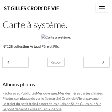
ST GILLES CROIX DE VIE
Carte à système.
N°128 collection Artaud Père et Fils.
Retour
Albums photos
Factures et Publicités
Mes ouvrages.
Mes dernières cartes chinées.
Photos sur plaque de verre (le marché Croix-de-Vie et paysage)
Le trajet du petit train.
Le port et les quais de Saint-Gilles-sur-Vie
Le pont de Saint-Gilles et Croix-de-Vie