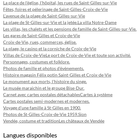
La place de l'église, l'hôpital, les rues de Saint-Gilles-sur-Vie
Fêtes, foires et pélerinage de Saint-Gilles-Croix-de-Vie
L'avenue de la plage de Saint-Gilles-sur-Vie
La plage de St-Gilles-sur-Vie et la jetée.
La villa Notre-Dame
Les villas, les chalets et les pensions de famille de Saint-Gilles-sur-Vie.
Les gares de Saint-Gilles et Croix-de-Vie
Croix-de-Vie, rues, commerces, église.
La plage, le casino et la corniche de Croix-de-Vie
Villas de Croix-de-Vie
Le port de Croix-de-Vie et toute son activité.
Personnages, costumes et folklore.
Photos de famille et photos d'évènements.
Histoire magasin Félix potin Saint-Gilles et Croix-de-Vie
Le monument aux morts, l'histoire du singe.
Le musée maraichin et le groupe Bise-Dur.
Carnet avec cartes postales détachables
Cartes à système
Cartes postales semi-modernes et modernes.
Voyage d'une famille à St-Gilles en 1900.
Photos de St-Gilles-Croix-de-Vie 1959.
Sion
Vendée, costume et tradition
Les châteaux de Vendée
Langues disponibles