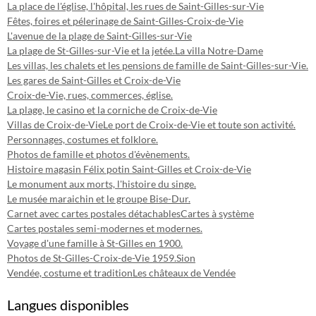
La place de l'église, l'hôpital, les rues de Saint-Gilles-sur-Vie
Fêtes, foires et pélerinage de Saint-Gilles-Croix-de-Vie
L'avenue de la plage de Saint-Gilles-sur-Vie
La plage de St-Gilles-sur-Vie et la jetée.
La villa Notre-Dame
Les villas, les chalets et les pensions de famille de Saint-Gilles-sur-Vie.
Les gares de Saint-Gilles et Croix-de-Vie
Croix-de-Vie, rues, commerces, église.
La plage, le casino et la corniche de Croix-de-Vie
Villas de Croix-de-Vie
Le port de Croix-de-Vie et toute son activité.
Personnages, costumes et folklore.
Photos de famille et photos d'évènements.
Histoire magasin Félix potin Saint-Gilles et Croix-de-Vie
Le monument aux morts, l'histoire du singe.
Le musée maraichin et le groupe Bise-Dur.
Carnet avec cartes postales détachables
Cartes à système
Cartes postales semi-modernes et modernes.
Voyage d'une famille à St-Gilles en 1900.
Photos de St-Gilles-Croix-de-Vie 1959.
Sion
Vendée, costume et tradition
Les châteaux de Vendée
Langues disponibles