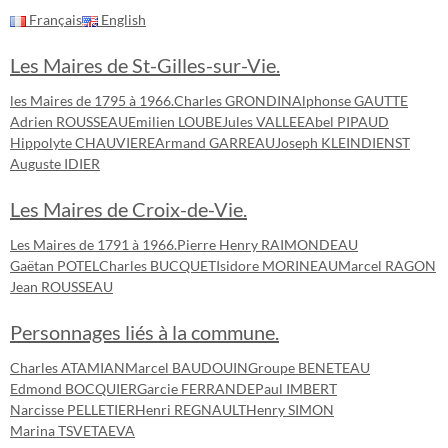
Français
English
Les Maires de St-Gilles-sur-Vie.
les Maires de 1795 à 1966.
Charles GRONDIN
Alphonse GAUTTE
Adrien ROUSSEAU
Emilien LOUBE
Jules VALLEE
Abel PIPAUD
Hippolyte CHAUVIERE
Armand GARREAU
Joseph KLEINDIENST
Auguste IDIER
Les Maires de Croix-de-Vie.
Les Maires de 1791 à 1966.
Pierre Henry RAIMONDEAU
Gaëtan POTEL
Charles BUCQUET
Isidore MORINEAU
Marcel RAGON
Jean ROUSSEAU
Personnages liés à la commune.
Charles ATAMIAN
Marcel BAUDOUIN
Groupe BENETEAU
Edmond BOCQUIER
Garcie FERRANDE
Paul IMBERT
Narcisse PELLETIER
Henri REGNAULT
Henry SIMON
Marina TSVETAEVA