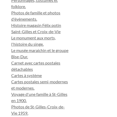
Personnages, costumes et
folklore.
Photos de famille et photos
d'évènements.
Histoire magasin Félix potin
Saint-Gilles et Croix-de-Vie
Le monument aux morts,
l'histoire du singe.
Le musée maraichin et le groupe
Bise-Dur.
Carnet avec cartes postales
détachables
Cartes à système
Cartes postales semi-modernes
et modernes.
Voyage d'une famille à St-Gilles
en 1900.
Photos de St-Gilles-Croix-de-
Vie 1959.