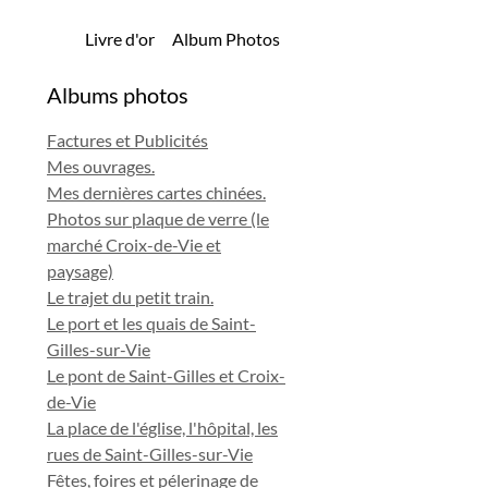
Livre d'or
Album Photos
Albums photos
Factures et Publicités
Mes ouvrages.
Mes dernières cartes chinées.
Photos sur plaque de verre (le
marché Croix-de-Vie et
paysage)
Le trajet du petit train.
Le port et les quais de Saint-
Gilles-sur-Vie
Le pont de Saint-Gilles et Croix-
de-Vie
La place de l'église, l'hôpital, les
rues de Saint-Gilles-sur-Vie
Fêtes, foires et pélerinage de