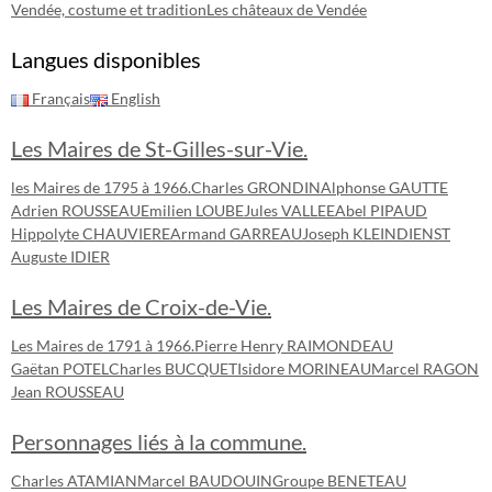
Vendée, costume et tradition
Les châteaux de Vendée
Langues disponibles
Français
English
Les Maires de St-Gilles-sur-Vie.
les Maires de 1795 à 1966.
Charles GRONDIN
Alphonse GAUTTE
Adrien ROUSSEAU
Emilien LOUBE
Jules VALLEE
Abel PIPAUD
Hippolyte CHAUVIERE
Armand GARREAU
Joseph KLEINDIENST
Auguste IDIER
Les Maires de Croix-de-Vie.
Les Maires de 1791 à 1966.
Pierre Henry RAIMONDEAU
Gaëtan POTEL
Charles BUCQUET
Isidore MORINEAU
Marcel RAGON
Jean ROUSSEAU
Personnages liés à la commune.
Charles ATAMIAN
Marcel BAUDOUIN
Groupe BENETEAU