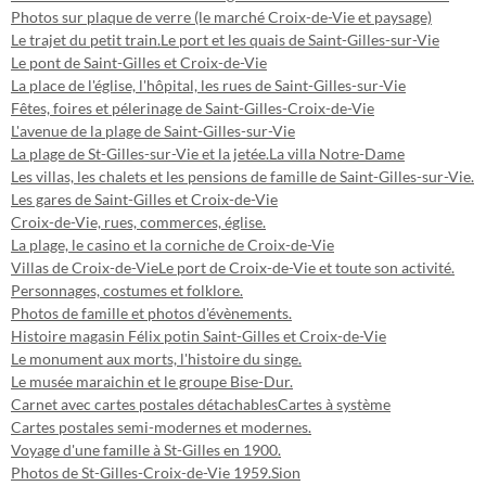
Photos sur plaque de verre (le marché Croix-de-Vie et paysage)
Le trajet du petit train.
Le port et les quais de Saint-Gilles-sur-Vie
Le pont de Saint-Gilles et Croix-de-Vie
La place de l'église, l'hôpital, les rues de Saint-Gilles-sur-Vie
Fêtes, foires et pélerinage de Saint-Gilles-Croix-de-Vie
L'avenue de la plage de Saint-Gilles-sur-Vie
La plage de St-Gilles-sur-Vie et la jetée.
La villa Notre-Dame
Les villas, les chalets et les pensions de famille de Saint-Gilles-sur-Vie.
Les gares de Saint-Gilles et Croix-de-Vie
Croix-de-Vie, rues, commerces, église.
La plage, le casino et la corniche de Croix-de-Vie
Villas de Croix-de-Vie
Le port de Croix-de-Vie et toute son activité.
Personnages, costumes et folklore.
Photos de famille et photos d'évènements.
Histoire magasin Félix potin Saint-Gilles et Croix-de-Vie
Le monument aux morts, l'histoire du singe.
Le musée maraichin et le groupe Bise-Dur.
Carnet avec cartes postales détachables
Cartes à système
Cartes postales semi-modernes et modernes.
Voyage d'une famille à St-Gilles en 1900.
Photos de St-Gilles-Croix-de-Vie 1959.
Sion