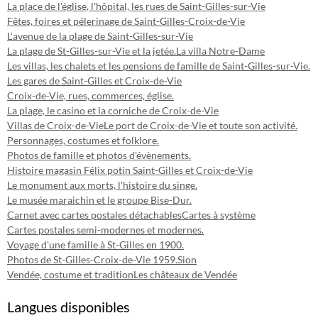
La place de l'église, l'hôpital, les rues de Saint-Gilles-sur-Vie
Fêtes, foires et pélerinage de Saint-Gilles-Croix-de-Vie
L'avenue de la plage de Saint-Gilles-sur-Vie
La plage de St-Gilles-sur-Vie et la jetée.
La villa Notre-Dame
Les villas, les chalets et les pensions de famille de Saint-Gilles-sur-Vie.
Les gares de Saint-Gilles et Croix-de-Vie
Croix-de-Vie, rues, commerces, église.
La plage, le casino et la corniche de Croix-de-Vie
Villas de Croix-de-Vie
Le port de Croix-de-Vie et toute son activité.
Personnages, costumes et folklore.
Photos de famille et photos d'évènements.
Histoire magasin Félix potin Saint-Gilles et Croix-de-Vie
Le monument aux morts, l'histoire du singe.
Le musée maraichin et le groupe Bise-Dur.
Carnet avec cartes postales détachables
Cartes à système
Cartes postales semi-modernes et modernes.
Voyage d'une famille à St-Gilles en 1900.
Photos de St-Gilles-Croix-de-Vie 1959.
Sion
Vendée, costume et tradition
Les châteaux de Vendée
Langues disponibles