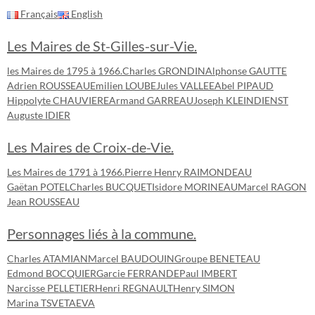
Français
English
Les Maires de St-Gilles-sur-Vie.
les Maires de 1795 à 1966.
Charles GRONDIN
Alphonse GAUTTE
Adrien ROUSSEAU
Emilien LOUBE
Jules VALLEE
Abel PIPAUD
Hippolyte CHAUVIERE
Armand GARREAU
Joseph KLEINDIENST
Auguste IDIER
Les Maires de Croix-de-Vie.
Les Maires de 1791 à 1966.
Pierre Henry RAIMONDEAU
Gaëtan POTEL
Charles BUCQUET
Isidore MORINEAU
Marcel RAGON
Jean ROUSSEAU
Personnages liés à la commune.
Charles ATAMIAN
Marcel BAUDOUIN
Groupe BENETEAU
Edmond BOCQUIER
Garcie FERRANDE
Paul IMBERT
Narcisse PELLETIER
Henri REGNAULT
Henry SIMON
Marina TSVETAEVA