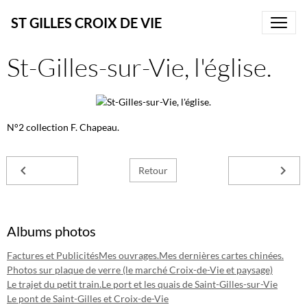
ST GILLES CROIX DE VIE
St-Gilles-sur-Vie, l'église.
N°2 collection F. Chapeau.
Retour
Albums photos
Factures et Publicités
Mes ouvrages.
Mes dernières cartes chinées.
Photos sur plaque de verre (le marché Croix-de-Vie et paysage)
Le trajet du petit train.
Le port et les quais de Saint-Gilles-sur-Vie
Le pont de Saint-Gilles et Croix-de-Vie