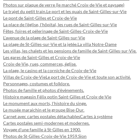
Photos sur plaque de verre (le marché Croix-de-Vie et paysage)
Le trajet du petit train.
Le port et les quais de Saint-Gilles-sur-Vie
Le pont de Saint-Gilles et Croix-de-Vie
La place de l'église, l'hôpital, les rues de Saint-Gilles-sur-Vie
Fêtes, foires et pélerinage de Saint-Gilles-Croix-de-Vie
L'avenue de la plage de Saint-Gilles-sur-Vie
La plage de St-Gilles-sur-Vie et la jetée.
La villa Notre-Dame
Les villas, les chalets et les pensions de famille de Saint-Gilles-sur-Vie.
Les gares de Saint-Gilles et Croix-de-Vie
Croix-de-Vie, rues, commerces, église.
La plage, le casino et la corniche de Croix-de-Vie
Villas de Croix-de-Vie
Le port de Croix-de-Vie et toute son activité.
Personnages, costumes et folklore.
Photos de famille et photos d'évènements.
Histoire magasin Félix potin Saint-Gilles et Croix-de-Vie
Le monument aux morts, l'histoire du singe.
Le musée maraichin et le groupe Bise-Dur.
Carnet avec cartes postales détachables
Cartes à système
Cartes postales semi-modernes et modernes.
Voyage d'une famille à St-Gilles en 1900.
Photos de St-Gilles-Croix-de-Vie 1959.
Sion