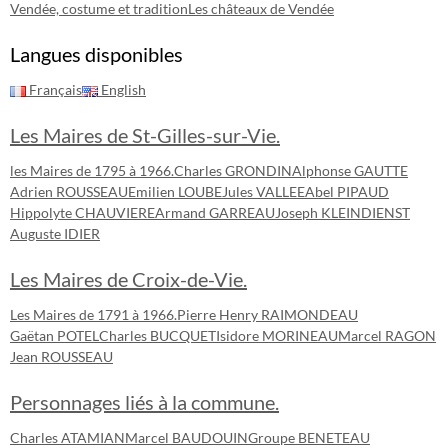
Vendée, costume et tradition
Les châteaux de Vendée
Langues disponibles
Français
English
Les Maires de St-Gilles-sur-Vie.
les Maires de 1795 à 1966.
Charles GRONDIN
Alphonse GAUTTE
Adrien ROUSSEAU
Emilien LOUBE
Jules VALLEE
Abel PIPAUD
Hippolyte CHAUVIERE
Armand GARREAU
Joseph KLEINDIENST
Auguste IDIER
Les Maires de Croix-de-Vie.
Les Maires de 1791 à 1966.
Pierre Henry RAIMONDEAU
Gaëtan POTEL
Charles BUCQUET
Isidore MORINEAU
Marcel RAGON
Jean ROUSSEAU
Personnages liés à la commune.
Charles ATAMIAN
Marcel BAUDOUIN
Groupe BENETEAU