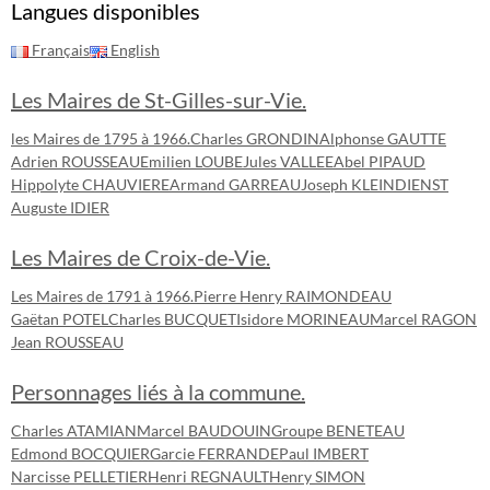
Langues disponibles
Français
English
Les Maires de St-Gilles-sur-Vie.
les Maires de 1795 à 1966.
Charles GRONDIN
Alphonse GAUTTE
Adrien ROUSSEAU
Emilien LOUBE
Jules VALLEE
Abel PIPAUD
Hippolyte CHAUVIERE
Armand GARREAU
Joseph KLEINDIENST
Auguste IDIER
Les Maires de Croix-de-Vie.
Les Maires de 1791 à 1966.
Pierre Henry RAIMONDEAU
Gaëtan POTEL
Charles BUCQUET
Isidore MORINEAU
Marcel RAGON
Jean ROUSSEAU
Personnages liés à la commune.
Charles ATAMIAN
Marcel BAUDOUIN
Groupe BENETEAU
Edmond BOCQUIER
Garcie FERRANDE
Paul IMBERT
Narcisse PELLETIER
Henri REGNAULT
Henry SIMON