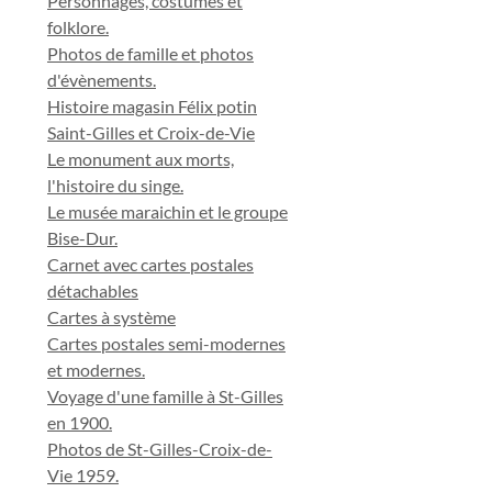
Personnages, costumes et
folklore.
Photos de famille et photos
d'évènements.
Histoire magasin Félix potin
Saint-Gilles et Croix-de-Vie
Le monument aux morts,
l'histoire du singe.
Le musée maraichin et le groupe
Bise-Dur.
Carnet avec cartes postales
détachables
Cartes à système
Cartes postales semi-modernes
et modernes.
Voyage d'une famille à St-Gilles
en 1900.
Photos de St-Gilles-Croix-de-
Vie 1959.