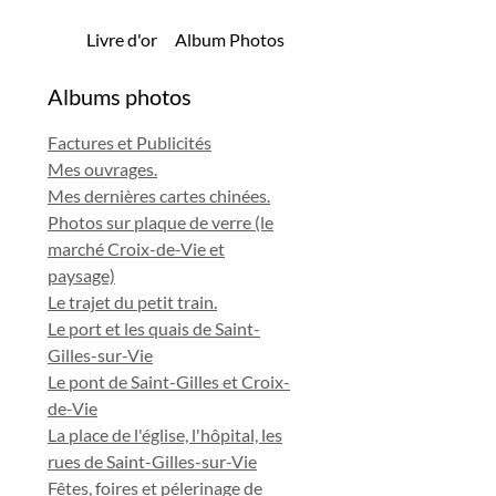
Livre d'or
Album Photos
Albums photos
Factures et Publicités
Mes ouvrages.
Mes dernières cartes chinées.
Photos sur plaque de verre (le
marché Croix-de-Vie et
paysage)
Le trajet du petit train.
Le port et les quais de Saint-
Gilles-sur-Vie
Le pont de Saint-Gilles et Croix-
de-Vie
La place de l'église, l'hôpital, les
rues de Saint-Gilles-sur-Vie
Fêtes, foires et pélerinage de