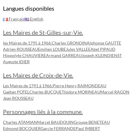
Langues disponibles
Français
English
Les Maires de St-Gilles-sur-Vie.
les Maires de 1795 à 1966.
Charles GRONDIN
Alphonse GAUTTE
Adrien ROUSSEAU
Emilien LOUBE
Jules VALLEE
Abel PIPAUD
Hippolyte CHAUVIERE
Armand GARREAU
Joseph KLEINDIENST
Auguste IDIER
Les Maires de Croix-de-Vie.
Les Maires de 1791 à 1966.
Pierre Henry RAIMONDEAU
Gaëtan POTEL
Charles BUCQUET
Isidore MORINEAU
Marcel RAGON
Jean ROUSSEAU
Personnages liés à la commune.
Charles ATAMIAN
Marcel BAUDOUIN
Groupe BENETEAU
Edmond BOCQUIER
Garcie FERRANDE
Paul IMBERT