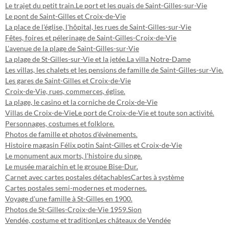
Le trajet du petit train.
Le port et les quais de Saint-Gilles-sur-Vie
Le pont de Saint-Gilles et Croix-de-Vie
La place de l'église, l'hôpital, les rues de Saint-Gilles-sur-Vie
Fêtes, foires et pélerinage de Saint-Gilles-Croix-de-Vie
L'avenue de la plage de Saint-Gilles-sur-Vie
La plage de St-Gilles-sur-Vie et la jetée.
La villa Notre-Dame
Les villas, les chalets et les pensions de famille de Saint-Gilles-sur-Vie.
Les gares de Saint-Gilles et Croix-de-Vie
Croix-de-Vie, rues, commerces, église.
La plage, le casino et la corniche de Croix-de-Vie
Villas de Croix-de-Vie
Le port de Croix-de-Vie et toute son activité.
Personnages, costumes et folklore.
Photos de famille et photos d'évènements.
Histoire magasin Félix potin Saint-Gilles et Croix-de-Vie
Le monument aux morts, l'histoire du singe.
Le musée maraichin et le groupe Bise-Dur.
Carnet avec cartes postales détachables
Cartes à système
Cartes postales semi-modernes et modernes.
Voyage d'une famille à St-Gilles en 1900.
Photos de St-Gilles-Croix-de-Vie 1959.
Sion
Vendée, costume et tradition
Les châteaux de Vendée