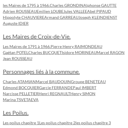
les Maires de 1795 à 1966.
Charles GRONDIN
Alphonse GAUTTE
Adrien ROUSSEAU
Emilien LOUBE
Jules VALLEE
Abel PIPAUD
Hippolyte CHAUVIERE
Armand GARREAU
Joseph KLEINDIENST
Auguste IDIER
Les Maires de Croix-de-Vie.
Les Maires de 1791 à 1966.
Pierre Henry RAIMONDEAU
Gaëtan POTEL
Charles BUCQUET
Isidore MORINEAU
Marcel RAGON
Jean ROUSSEAU
Personnages liés à la commune.
Charles ATAMIAN
Marcel BAUDOUIN
Groupe BENETEAU
Edmond BOCQUIER
Garcie FERRANDE
Paul IMBERT
Narcisse PELLETIER
Henri REGNAULT
Henry SIMON
Marina TSVETAEVA
Les Poilus.
Les poilus chapitre 1
Les poilus chapitre 2
les poilus chapitre 3