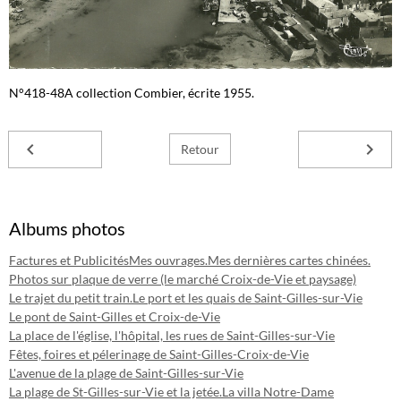
N°418-48A collection Combier, écrite 1955.
Retour
Albums photos
Factures et Publicités
Mes ouvrages.
Mes dernières cartes chinées.
Photos sur plaque de verre (le marché Croix-de-Vie et paysage)
Le trajet du petit train.
Le port et les quais de Saint-Gilles-sur-Vie
Le pont de Saint-Gilles et Croix-de-Vie
La place de l'église, l'hôpital, les rues de Saint-Gilles-sur-Vie
Fêtes, foires et pélerinage de Saint-Gilles-Croix-de-Vie
L'avenue de la plage de Saint-Gilles-sur-Vie
La plage de St-Gilles-sur-Vie et la jetée.
La villa Notre-Dame