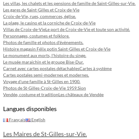
Les villas, les chalets et les pensions de famille de Saint-Gilles-sur-Vie.
Les gares de Saint-Gilles et Croix-de-Vie
Croix-de-Vie, rues, commerces, église.
La plage, le casino et la corniche de Croix-de-Vie
Villas de Croix-de-Vie
Le port de Croix-de-Vie et toute son activité.
Personnages, costumes et folklore.
Photos de famille et photos d'évènements.
Histoire magasin Félix potin Saint-Gilles et Croix-de-Vie
Le monument aux morts, l'histoire du singe.
Le musée maraichin et le groupe Bise-Dur.
Carnet avec cartes postales détachables
Cartes à système
Cartes postales semi-modernes et modernes.
Voyage d'une famille à St-Gilles en 1900.
Photos de St-Gilles-Croix-de-Vie 1959.
Sion
Vendée, costume et tradition
Les châteaux de Vendée
Langues disponibles
Français
English
Les Maires de St-Gilles-sur-Vie.