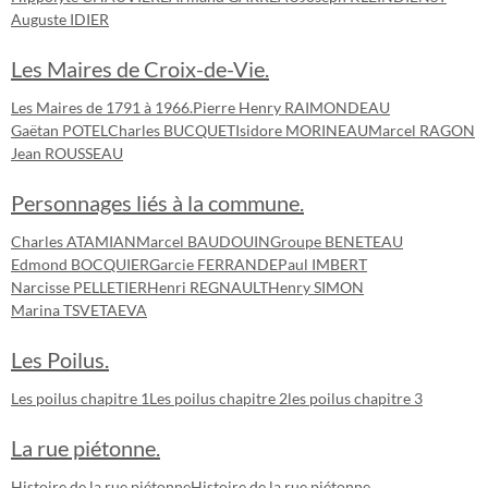
Auguste IDIER
Les Maires de Croix-de-Vie.
Les Maires de 1791 à 1966.
Pierre Henry RAIMONDEAU
Gaëtan POTEL
Charles BUCQUET
Isidore MORINEAU
Marcel RAGON
Jean ROUSSEAU
Personnages liés à la commune.
Charles ATAMIAN
Marcel BAUDOUIN
Groupe BENETEAU
Edmond BOCQUIER
Garcie FERRANDE
Paul IMBERT
Narcisse PELLETIER
Henri REGNAULT
Henry SIMON
Marina TSVETAEVA
Les Poilus.
Les poilus chapitre 1
Les poilus chapitre 2
les poilus chapitre 3
La rue piétonne.
Histoire de la rue piétonne
Histoire de la rue piétonne