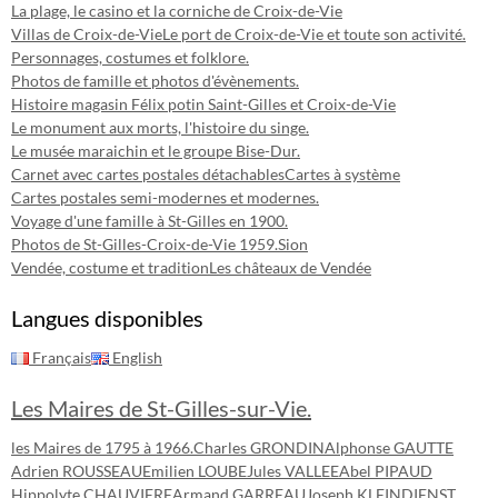
La plage, le casino et la corniche de Croix-de-Vie
Villas de Croix-de-Vie
Le port de Croix-de-Vie et toute son activité.
Personnages, costumes et folklore.
Photos de famille et photos d'évènements.
Histoire magasin Félix potin Saint-Gilles et Croix-de-Vie
Le monument aux morts, l'histoire du singe.
Le musée maraichin et le groupe Bise-Dur.
Carnet avec cartes postales détachables
Cartes à système
Cartes postales semi-modernes et modernes.
Voyage d'une famille à St-Gilles en 1900.
Photos de St-Gilles-Croix-de-Vie 1959.
Sion
Vendée, costume et tradition
Les châteaux de Vendée
Langues disponibles
Français
English
Les Maires de St-Gilles-sur-Vie.
les Maires de 1795 à 1966.
Charles GRONDIN
Alphonse GAUTTE
Adrien ROUSSEAU
Emilien LOUBE
Jules VALLEE
Abel PIPAUD
Hippolyte CHAUVIERE
Armand GARREAU
Joseph KLEINDIENST