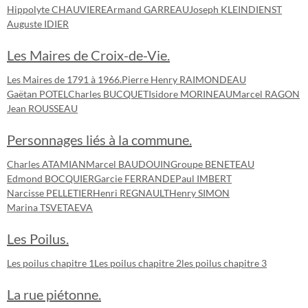
Hippolyte CHAUVIERE
Armand GARREAU
Joseph KLEINDIENST
Auguste IDIER
Les Maires de Croix-de-Vie.
Les Maires de 1791 à 1966.
Pierre Henry RAIMONDEAU
Gaëtan POTEL
Charles BUCQUET
Isidore MORINEAU
Marcel RAGON
Jean ROUSSEAU
Personnages liés à la commune.
Charles ATAMIAN
Marcel BAUDOUIN
Groupe BENETEAU
Edmond BOCQUIER
Garcie FERRANDE
Paul IMBERT
Narcisse PELLETIER
Henri REGNAULT
Henry SIMON
Marina TSVETAEVA
Les Poilus.
Les poilus chapitre 1
Les poilus chapitre 2
les poilus chapitre 3
La rue piétonne.