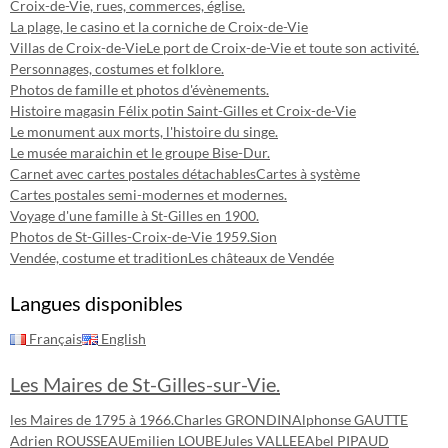
Croix-de-Vie, rues, commerces, église.
La plage, le casino et la corniche de Croix-de-Vie
Villas de Croix-de-Vie
Le port de Croix-de-Vie et toute son activité.
Personnages, costumes et folklore.
Photos de famille et photos d'évènements.
Histoire magasin Félix potin Saint-Gilles et Croix-de-Vie
Le monument aux morts, l'histoire du singe.
Le musée maraichin et le groupe Bise-Dur.
Carnet avec cartes postales détachables
Cartes à système
Cartes postales semi-modernes et modernes.
Voyage d'une famille à St-Gilles en 1900.
Photos de St-Gilles-Croix-de-Vie 1959.
Sion
Vendée, costume et tradition
Les châteaux de Vendée
Langues disponibles
Français
English
Les Maires de St-Gilles-sur-Vie.
les Maires de 1795 à 1966.
Charles GRONDIN
Alphonse GAUTTE
Adrien ROUSSEAU
Emilien LOUBE
Jules VALLEE
Abel PIPAUD