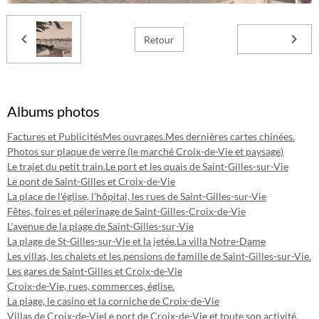
Retour
Albums photos
Factures et Publicités
Mes ouvrages.
Mes dernières cartes chinées.
Photos sur plaque de verre (le marché Croix-de-Vie et paysage)
Le trajet du petit train.
Le port et les quais de Saint-Gilles-sur-Vie
Le pont de Saint-Gilles et Croix-de-Vie
La place de l'église, l'hôpital, les rues de Saint-Gilles-sur-Vie
Fêtes, foires et pélerinage de Saint-Gilles-Croix-de-Vie
L'avenue de la plage de Saint-Gilles-sur-Vie
La plage de St-Gilles-sur-Vie et la jetée.
La villa Notre-Dame
Les villas, les chalets et les pensions de famille de Saint-Gilles-sur-Vie.
Les gares de Saint-Gilles et Croix-de-Vie
Croix-de-Vie, rues, commerces, église.
La plage, le casino et la corniche de Croix-de-Vie
Villas de Croix-de-Vie
Le port de Croix-de-Vie et toute son activité.