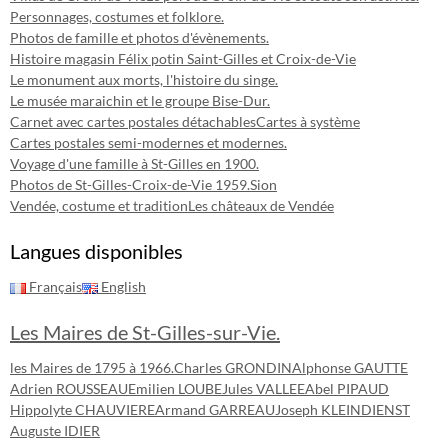
Personnages, costumes et folklore.
Photos de famille et photos d'évènements.
Histoire magasin Félix potin Saint-Gilles et Croix-de-Vie
Le monument aux morts, l'histoire du singe.
Le musée maraichin et le groupe Bise-Dur.
Carnet avec cartes postales détachables
Cartes à système
Cartes postales semi-modernes et modernes.
Voyage d'une famille à St-Gilles en 1900.
Photos de St-Gilles-Croix-de-Vie 1959.
Sion
Vendée, costume et tradition
Les châteaux de Vendée
Langues disponibles
Français
English
Les Maires de St-Gilles-sur-Vie.
les Maires de 1795 à 1966.
Charles GRONDIN
Alphonse GAUTTE
Adrien ROUSSEAU
Emilien LOUBE
Jules VALLEE
Abel PIPAUD
Hippolyte CHAUVIERE
Armand GARREAU
Joseph KLEINDIENST
Auguste IDIER