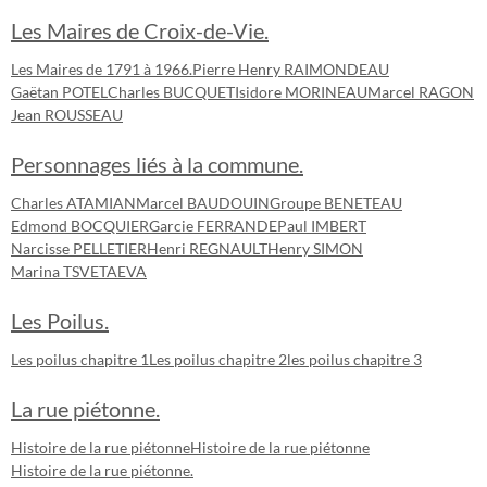
Les Maires de Croix-de-Vie.
Les Maires de 1791 à 1966.
Pierre Henry RAIMONDEAU
Gaëtan POTEL
Charles BUCQUET
Isidore MORINEAU
Marcel RAGON
Jean ROUSSEAU
Personnages liés à la commune.
Charles ATAMIAN
Marcel BAUDOUIN
Groupe BENETEAU
Edmond BOCQUIER
Garcie FERRANDE
Paul IMBERT
Narcisse PELLETIER
Henri REGNAULT
Henry SIMON
Marina TSVETAEVA
Les Poilus.
Les poilus chapitre 1
Les poilus chapitre 2
les poilus chapitre 3
La rue piétonne.
Histoire de la rue piétonne
Histoire de la rue piétonne
Histoire de la rue piétonne.