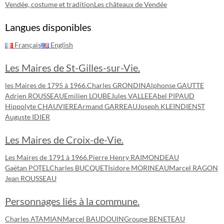
Vendée, costume et tradition
Les châteaux de Vendée
Langues disponibles
Français
English
Les Maires de St-Gilles-sur-Vie.
les Maires de 1795 à 1966.
Charles GRONDIN
Alphonse GAUTTE
Adrien ROUSSEAU
Emilien LOUBE
Jules VALLEE
Abel PIPAUD
Hippolyte CHAUVIERE
Armand GARREAU
Joseph KLEINDIENST
Auguste IDIER
Les Maires de Croix-de-Vie.
Les Maires de 1791 à 1966.
Pierre Henry RAIMONDEAU
Gaëtan POTEL
Charles BUCQUET
Isidore MORINEAU
Marcel RAGON
Jean ROUSSEAU
Personnages liés à la commune.
Charles ATAMIAN
Marcel BAUDOUIN
Groupe BENETEAU