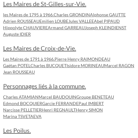
Les Maires de St-Gilles-sur-Vie.
les Maires de 1795 à 1966.
Charles GRONDIN
Alphonse GAUTTE
Adrien ROUSSEAU
Emilien LOUBE
Jules VALLEE
Abel PIPAUD
Hippolyte CHAUVIERE
Armand GARREAU
Joseph KLEINDIENST
Auguste IDIER
Les Maires de Croix-de-Vie.
Les Maires de 1791 à 1966.
Pierre Henry RAIMONDEAU
Gaëtan POTEL
Charles BUCQUET
Isidore MORINEAU
Marcel RAGON
Jean ROUSSEAU
Personnages liés à la commune.
Charles ATAMIAN
Marcel BAUDOUIN
Groupe BENETEAU
Edmond BOCQUIER
Garcie FERRANDE
Paul IMBERT
Narcisse PELLETIER
Henri REGNAULT
Henry SIMON
Marina TSVETAEVA
Les Poilus.