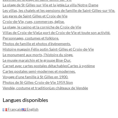
La plage de St-Gilles-sur-Vie et la jetée.
La villa Notre-Dame
Les villas, les chalets et les pensions de famille de Saint-Gilles-sur-Vie.
Les gares de Saint-Gilles et Croix-de-Vie
Croix-de-Vie, rues, commerces, église.
La plage, le casino et la corniche de Croix-de-Vie
Villas de Croix-de-Vie
Le port de Croix-de-Vie et toute son activité.
Personnages, costumes et folklore.
Photos de famille et photos d'évènements.
Histoire magasin Félix potin Saint-Gilles et Croix-de-Vie
Le monument aux morts, l'histoire du singe.
Le musée maraichin et le groupe Bise-Dur.
Carnet avec cartes postales détachables
Cartes à système
Cartes postales semi-modernes et modernes.
Voyage d'une famille à St-Gilles en 1900.
Photos de St-Gilles-Croix-de-Vie 1959.
Sion
Vendée, costume et tradition
Les châteaux de Vendée
Langues disponibles
Français
English