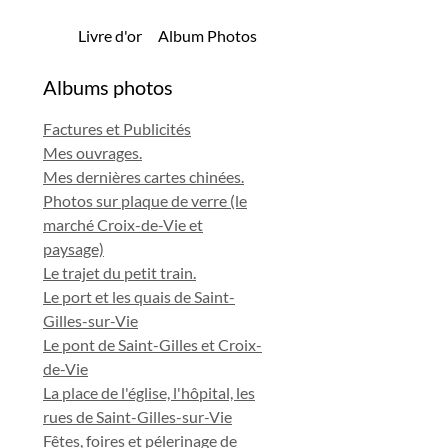
Livre d'or
Album Photos
Albums photos
Factures et Publicités
Mes ouvrages.
Mes dernières cartes chinées.
Photos sur plaque de verre (le
marché Croix-de-Vie et
paysage)
Le trajet du petit train.
Le port et les quais de Saint-
Gilles-sur-Vie
Le pont de Saint-Gilles et Croix-
de-Vie
La place de l'église, l'hôpital, les
rues de Saint-Gilles-sur-Vie
Fêtes, foires et pélerinage de