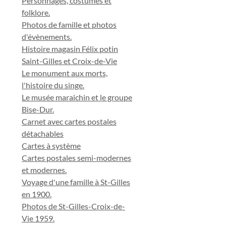
Personnages, costumes et
folklore.
Photos de famille et photos
d'évènements.
Histoire magasin Félix potin
Saint-Gilles et Croix-de-Vie
Le monument aux morts,
l'histoire du singe.
Le musée maraichin et le groupe
Bise-Dur.
Carnet avec cartes postales
détachables
Cartes à système
Cartes postales semi-modernes
et modernes.
Voyage d'une famille à St-Gilles
en 1900.
Photos de St-Gilles-Croix-de-
Vie 1959.