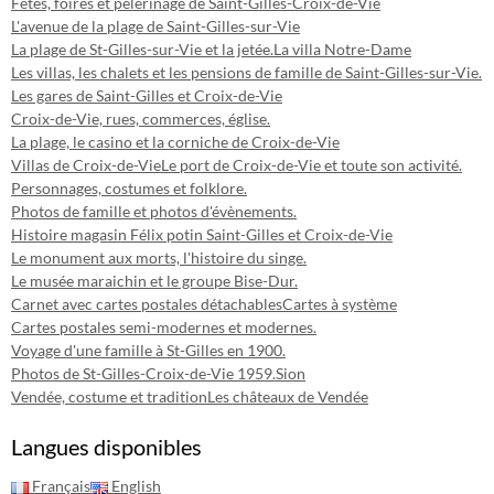
Fêtes, foires et pélerinage de Saint-Gilles-Croix-de-Vie
L'avenue de la plage de Saint-Gilles-sur-Vie
La plage de St-Gilles-sur-Vie et la jetée.
La villa Notre-Dame
Les villas, les chalets et les pensions de famille de Saint-Gilles-sur-Vie.
Les gares de Saint-Gilles et Croix-de-Vie
Croix-de-Vie, rues, commerces, église.
La plage, le casino et la corniche de Croix-de-Vie
Villas de Croix-de-Vie
Le port de Croix-de-Vie et toute son activité.
Personnages, costumes et folklore.
Photos de famille et photos d'évènements.
Histoire magasin Félix potin Saint-Gilles et Croix-de-Vie
Le monument aux morts, l'histoire du singe.
Le musée maraichin et le groupe Bise-Dur.
Carnet avec cartes postales détachables
Cartes à système
Cartes postales semi-modernes et modernes.
Voyage d'une famille à St-Gilles en 1900.
Photos de St-Gilles-Croix-de-Vie 1959.
Sion
Vendée, costume et tradition
Les châteaux de Vendée
Langues disponibles
Français
English