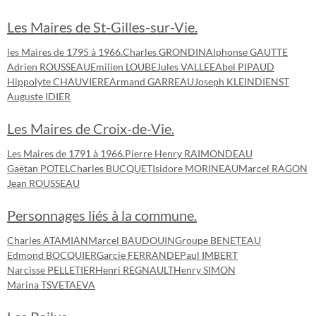
Les Maires de St-Gilles-sur-Vie.
les Maires de 1795 à 1966.
Charles GRONDIN
Alphonse GAUTTE
Adrien ROUSSEAU
Emilien LOUBE
Jules VALLEE
Abel PIPAUD
Hippolyte CHAUVIERE
Armand GARREAU
Joseph KLEINDIENST
Auguste IDIER
Les Maires de Croix-de-Vie.
Les Maires de 1791 à 1966.
Pierre Henry RAIMONDEAU
Gaëtan POTEL
Charles BUCQUET
Isidore MORINEAU
Marcel RAGON
Jean ROUSSEAU
Personnages liés à la commune.
Charles ATAMIAN
Marcel BAUDOUIN
Groupe BENETEAU
Edmond BOCQUIER
Garcie FERRANDE
Paul IMBERT
Narcisse PELLETIER
Henri REGNAULT
Henry SIMON
Marina TSVETAEVA