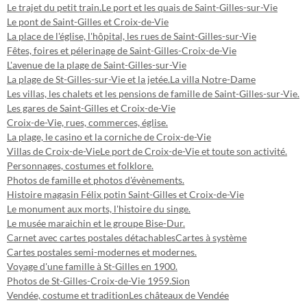
Le trajet du petit train.
Le port et les quais de Saint-Gilles-sur-Vie
Le pont de Saint-Gilles et Croix-de-Vie
La place de l'église, l'hôpital, les rues de Saint-Gilles-sur-Vie
Fêtes, foires et pélerinage de Saint-Gilles-Croix-de-Vie
L'avenue de la plage de Saint-Gilles-sur-Vie
La plage de St-Gilles-sur-Vie et la jetée.
La villa Notre-Dame
Les villas, les chalets et les pensions de famille de Saint-Gilles-sur-Vie.
Les gares de Saint-Gilles et Croix-de-Vie
Croix-de-Vie, rues, commerces, église.
La plage, le casino et la corniche de Croix-de-Vie
Villas de Croix-de-Vie
Le port de Croix-de-Vie et toute son activité.
Personnages, costumes et folklore.
Photos de famille et photos d'évènements.
Histoire magasin Félix potin Saint-Gilles et Croix-de-Vie
Le monument aux morts, l'histoire du singe.
Le musée maraichin et le groupe Bise-Dur.
Carnet avec cartes postales détachables
Cartes à système
Cartes postales semi-modernes et modernes.
Voyage d'une famille à St-Gilles en 1900.
Photos de St-Gilles-Croix-de-Vie 1959.
Sion
Vendée, costume et tradition
Les châteaux de Vendée