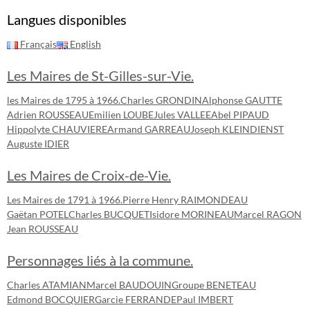
Langues disponibles
Français
English
Les Maires de St-Gilles-sur-Vie.
les Maires de 1795 à 1966.
Charles GRONDIN
Alphonse GAUTTE
Adrien ROUSSEAU
Emilien LOUBE
Jules VALLEE
Abel PIPAUD
Hippolyte CHAUVIERE
Armand GARREAU
Joseph KLEINDIENST
Auguste IDIER
Les Maires de Croix-de-Vie.
Les Maires de 1791 à 1966.
Pierre Henry RAIMONDEAU
Gaëtan POTEL
Charles BUCQUET
Isidore MORINEAU
Marcel RAGON
Jean ROUSSEAU
Personnages liés à la commune.
Charles ATAMIAN
Marcel BAUDOUIN
Groupe BENETEAU
Edmond BOCQUIER
Garcie FERRANDE
Paul IMBERT