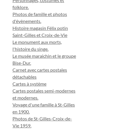
Personnages, costumes et
folklore.
Photos de famille et photos
d'évènements.
Histoire magasin Félix potin
Saint-Gilles et Croix-de-Vie
Le monument aux morts,
l'histoire du singe.
Le musée maraichin et le groupe
Bise-Dur.
Carnet avec cartes postales
détachables
Cartes à système
Cartes postales semi-modernes
et modernes.
Voyage d'une famille à St-Gilles
en 1900.
Photos de St-Gilles-Croix-de-
Vie 1959.