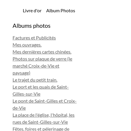
Livre d'or
Album Photos
Albums photos
Factures et Publicités
Mes ouvrages.
Mes dernières cartes chinées.
Photos sur plaque de verre (le
marché Croix-de-Vie et
paysage)
Le trajet du petit train.
Le port et les quais de Saint-
Gilles-sur-Vie
Le pont de Saint-Gilles et Croix-
de-Vie
La place de l'église, l'hôpital, les
rues de Saint-Gilles-sur-Vie
Fêtes, foires et pélerinage de