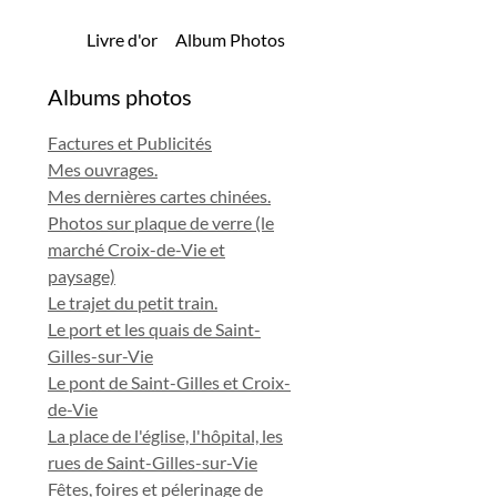
Livre d'or
Album Photos
Albums photos
Factures et Publicités
Mes ouvrages.
Mes dernières cartes chinées.
Photos sur plaque de verre (le
marché Croix-de-Vie et
paysage)
Le trajet du petit train.
Le port et les quais de Saint-
Gilles-sur-Vie
Le pont de Saint-Gilles et Croix-
de-Vie
La place de l'église, l'hôpital, les
rues de Saint-Gilles-sur-Vie
Fêtes, foires et pélerinage de