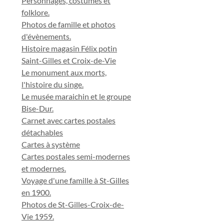
Personnages, costumes et
folklore.
Photos de famille et photos
d'évènements.
Histoire magasin Félix potin
Saint-Gilles et Croix-de-Vie
Le monument aux morts,
l'histoire du singe.
Le musée maraichin et le groupe
Bise-Dur.
Carnet avec cartes postales
détachables
Cartes à système
Cartes postales semi-modernes
et modernes.
Voyage d'une famille à St-Gilles
en 1900.
Photos de St-Gilles-Croix-de-
Vie 1959.