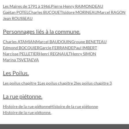
Les Maires de 1791 à 1966.
Pierre Henry RAIMONDEAU
Gaëtan POTEL
Charles BUCQUET
Isidore MORINEAU
Marcel RAGON
Jean ROUSSEAU
Personnages liés à la commune.
Charles ATAMIAN
Marcel BAUDOUIN
Groupe BENETEAU
Edmond BOCQUIER
Garcie FERRANDE
Paul IMBERT
Narcisse PELLETIER
Henri REGNAULT
Henry SIMON
Marina TSVETAEVA
Les Poilus.
Les poilus chapitre 1
Les poilus chapitre 2
les poilus chapitre 3
La rue piétonne.
Histoire de la rue piétonne
Histoire de la rue piétonne
Histoire de la rue piétonne.