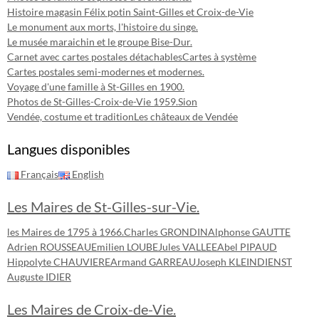
Histoire magasin Félix potin Saint-Gilles et Croix-de-Vie
Le monument aux morts, l'histoire du singe.
Le musée maraichin et le groupe Bise-Dur.
Carnet avec cartes postales détachables
Cartes à système
Cartes postales semi-modernes et modernes.
Voyage d'une famille à St-Gilles en 1900.
Photos de St-Gilles-Croix-de-Vie 1959.
Sion
Vendée, costume et tradition
Les châteaux de Vendée
Langues disponibles
Français
English
Les Maires de St-Gilles-sur-Vie.
les Maires de 1795 à 1966.
Charles GRONDIN
Alphonse GAUTTE
Adrien ROUSSEAU
Emilien LOUBE
Jules VALLEE
Abel PIPAUD
Hippolyte CHAUVIERE
Armand GARREAU
Joseph KLEINDIENST
Auguste IDIER
Les Maires de Croix-de-Vie.