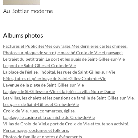
Au Bottier moderne
Albums photos
Factures et Publicités
Mes ouvrages.
Mes dernières cartes chinées.
Photos sur plaque de verre (le marché Croix-de-Vie et paysage)
Le trajet du petit train.
Le port et les quais de Saint-Gilles-sur-Vie
Le pont de Saint-Gilles et Croix-de-Vie
La place de l'église, l'hôpital, les rues de Saint-Gilles-sur-Vie
Fêtes, foires et pélerinage de Saint-Gilles-Croix-de-Vie
L'avenue de la plage de Saint-Gilles-sur-Vie
La plage de St-Gilles-sur-Vie et la jetée.
La villa Notre-Dame
Les villas, les chalets et les pensions de famille de Saint-Gilles-sur-Vie.
Les gares de Saint-Gilles et Croix-de-Vie
Croix-de-Vie, rues, commerces, église.
La plage, le casino et la corniche de Croix-de-Vie
Villas de Croix-de-Vie
Le port de Croix-de-Vie et toute son activité.
Personnages, costumes et folklore.
Photos de famille et photos d'évènements.