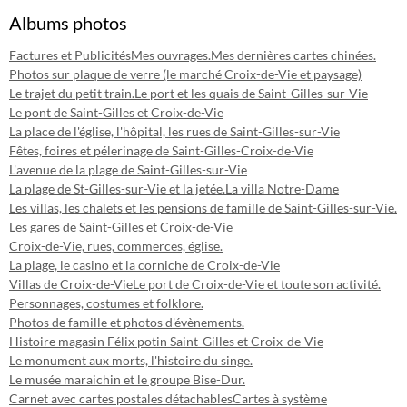
Albums photos
Factures et Publicités
Mes ouvrages.
Mes dernières cartes chinées.
Photos sur plaque de verre (le marché Croix-de-Vie et paysage)
Le trajet du petit train.
Le port et les quais de Saint-Gilles-sur-Vie
Le pont de Saint-Gilles et Croix-de-Vie
La place de l'église, l'hôpital, les rues de Saint-Gilles-sur-Vie
Fêtes, foires et pélerinage de Saint-Gilles-Croix-de-Vie
L'avenue de la plage de Saint-Gilles-sur-Vie
La plage de St-Gilles-sur-Vie et la jetée.
La villa Notre-Dame
Les villas, les chalets et les pensions de famille de Saint-Gilles-sur-Vie.
Les gares de Saint-Gilles et Croix-de-Vie
Croix-de-Vie, rues, commerces, église.
La plage, le casino et la corniche de Croix-de-Vie
Villas de Croix-de-Vie
Le port de Croix-de-Vie et toute son activité.
Personnages, costumes et folklore.
Photos de famille et photos d'évènements.
Histoire magasin Félix potin Saint-Gilles et Croix-de-Vie
Le monument aux morts, l'histoire du singe.
Le musée maraichin et le groupe Bise-Dur.
Carnet avec cartes postales détachables
Cartes à système