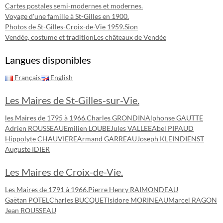
Cartes postales semi-modernes et modernes.
Voyage d'une famille à St-Gilles en 1900.
Photos de St-Gilles-Croix-de-Vie 1959.
Sion
Vendée, costume et tradition
Les châteaux de Vendée
Langues disponibles
Français
English
Les Maires de St-Gilles-sur-Vie.
les Maires de 1795 à 1966.
Charles GRONDIN
Alphonse GAUTTE
Adrien ROUSSEAU
Emilien LOUBE
Jules VALLEE
Abel PIPAUD
Hippolyte CHAUVIERE
Armand GARREAU
Joseph KLEINDIENST
Auguste IDIER
Les Maires de Croix-de-Vie.
Les Maires de 1791 à 1966.
Pierre Henry RAIMONDEAU
Gaëtan POTEL
Charles BUCQUET
Isidore MORINEAU
Marcel RAGON
Jean ROUSSEAU