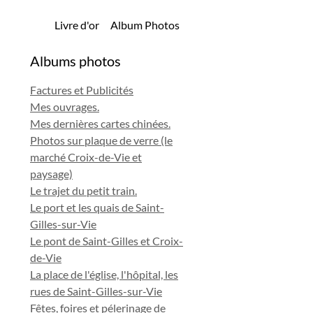
Livre d'or
Album Photos
Albums photos
Factures et Publicités
Mes ouvrages.
Mes dernières cartes chinées.
Photos sur plaque de verre (le
marché Croix-de-Vie et
paysage)
Le trajet du petit train.
Le port et les quais de Saint-
Gilles-sur-Vie
Le pont de Saint-Gilles et Croix-
de-Vie
La place de l'église, l'hôpital, les
rues de Saint-Gilles-sur-Vie
Fêtes, foires et pélerinage de