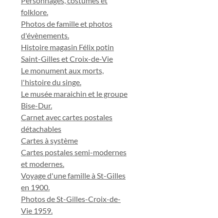
Personnages, costumes et
folklore.
Photos de famille et photos
d'évènements.
Histoire magasin Félix potin
Saint-Gilles et Croix-de-Vie
Le monument aux morts,
l'histoire du singe.
Le musée maraichin et le groupe
Bise-Dur.
Carnet avec cartes postales
détachables
Cartes à système
Cartes postales semi-modernes
et modernes.
Voyage d'une famille à St-Gilles
en 1900.
Photos de St-Gilles-Croix-de-
Vie 1959.