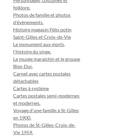
Personnages, costumes et
folklore.
Photos de famille et photos
d'évènements.
Histoire magasin Félix potin
Saint-Gilles et Croix-de-Vie
Le monument aux morts,
l'histoire du singe.
Le musée maraichin et le groupe
Bise-Dur.
Carnet avec cartes postales
détachables
Cartes à système
Cartes postales semi-modernes
et modernes.
Voyage d'une famille à St-Gilles
en 1900.
Photos de St-Gilles-Croix-de-
Vie 1959.