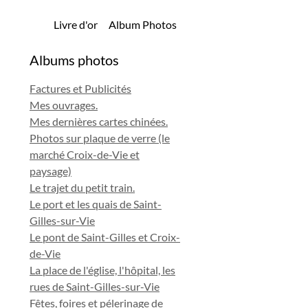
Livre d'or
Album Photos
Albums photos
Factures et Publicités
Mes ouvrages.
Mes dernières cartes chinées.
Photos sur plaque de verre (le
marché Croix-de-Vie et
paysage)
Le trajet du petit train.
Le port et les quais de Saint-
Gilles-sur-Vie
Le pont de Saint-Gilles et Croix-
de-Vie
La place de l'église, l'hôpital, les
rues de Saint-Gilles-sur-Vie
Fêtes, foires et pélerinage de