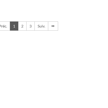
Préc.
1
2
3
Suiv.