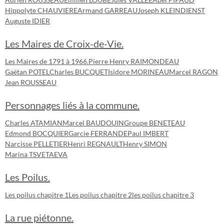
Hippolyte CHAUVIERE
Armand GARREAU
Joseph KLEINDIENST
Auguste IDIER
Les Maires de Croix-de-Vie.
Les Maires de 1791 à 1966.
Pierre Henry RAIMONDEAU
Gaëtan POTEL
Charles BUCQUET
Isidore MORINEAU
Marcel RAGON
Jean ROUSSEAU
Personnages liés à la commune.
Charles ATAMIAN
Marcel BAUDOUIN
Groupe BENETEAU
Edmond BOCQUIER
Garcie FERRANDE
Paul IMBERT
Narcisse PELLETIER
Henri REGNAULT
Henry SIMON
Marina TSVETAEVA
Les Poilus.
Les poilus chapitre 1
Les poilus chapitre 2
les poilus chapitre 3
La rue piétonne.