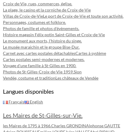
Croix-de-Vie, rues, commerces, église.
La plage, le casino et la corniche de Croix-de-Vie
Villas de Croix-de-Vie
Le port de Croix-de-Vie et toute son activité.
Personnages, costumes et folklore.
Photos de famille et photos d'évènements.
Histoire magasin Félix potin Saint-Gilles et Croix-de-Vie
Le monument aux morts, l'histoire du singe.
Le musée maraichin et le groupe Bise-Dur.
Carnet avec cartes postales détachables
Cartes à système
Cartes postales semi-modernes et modernes.
Voyage d'une famille à St-Gilles en 1900.
Photos de St-Gilles-Croix-de-Vie 1959.
Sion
Vendée, costume et tradition
Les châteaux de Vendée
Langues disponibles
Français
English
Les Maires de St-Gilles-sur-Vie.
les Maires de 1795 à 1966.
Charles GRONDIN
Alphonse GAUTTE
Adrien ROUSSEAU
Emilien LOUBE
Jules VALLEE
Abel PIPAUD