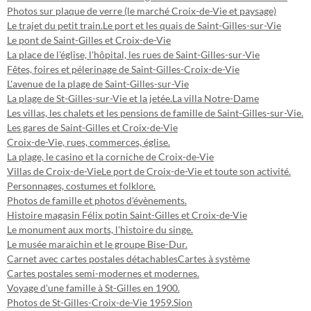
Photos sur plaque de verre (le marché Croix-de-Vie et paysage)
Le trajet du petit train.
Le port et les quais de Saint-Gilles-sur-Vie
Le pont de Saint-Gilles et Croix-de-Vie
La place de l'église, l'hôpital, les rues de Saint-Gilles-sur-Vie
Fêtes, foires et pélerinage de Saint-Gilles-Croix-de-Vie
L'avenue de la plage de Saint-Gilles-sur-Vie
La plage de St-Gilles-sur-Vie et la jetée.
La villa Notre-Dame
Les villas, les chalets et les pensions de famille de Saint-Gilles-sur-Vie.
Les gares de Saint-Gilles et Croix-de-Vie
Croix-de-Vie, rues, commerces, église.
La plage, le casino et la corniche de Croix-de-Vie
Villas de Croix-de-Vie
Le port de Croix-de-Vie et toute son activité.
Personnages, costumes et folklore.
Photos de famille et photos d'évènements.
Histoire magasin Félix potin Saint-Gilles et Croix-de-Vie
Le monument aux morts, l'histoire du singe.
Le musée maraichin et le groupe Bise-Dur.
Carnet avec cartes postales détachables
Cartes à système
Cartes postales semi-modernes et modernes.
Voyage d'une famille à St-Gilles en 1900.
Photos de St-Gilles-Croix-de-Vie 1959.
Sion