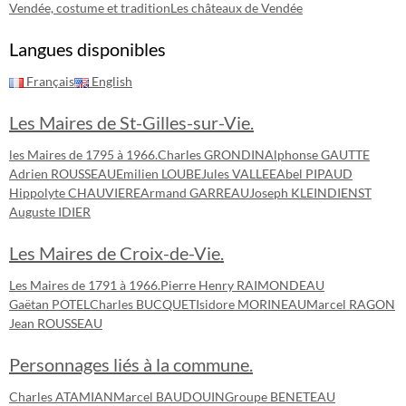
Vendée, costume et tradition
Les châteaux de Vendée
Langues disponibles
Français
English
Les Maires de St-Gilles-sur-Vie.
les Maires de 1795 à 1966.
Charles GRONDIN
Alphonse GAUTTE
Adrien ROUSSEAU
Emilien LOUBE
Jules VALLEE
Abel PIPAUD
Hippolyte CHAUVIERE
Armand GARREAU
Joseph KLEINDIENST
Auguste IDIER
Les Maires de Croix-de-Vie.
Les Maires de 1791 à 1966.
Pierre Henry RAIMONDEAU
Gaëtan POTEL
Charles BUCQUET
Isidore MORINEAU
Marcel RAGON
Jean ROUSSEAU
Personnages liés à la commune.
Charles ATAMIAN
Marcel BAUDOUIN
Groupe BENETEAU