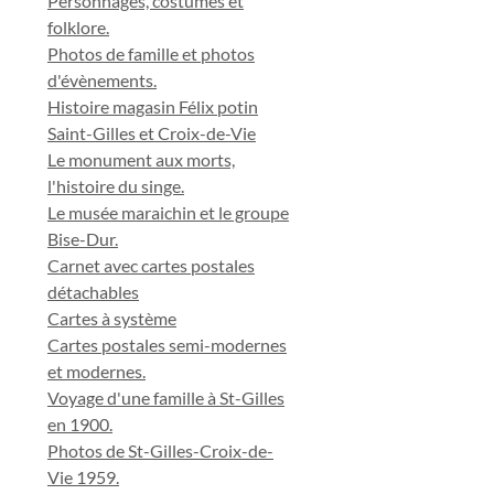
Personnages, costumes et
folklore.
Photos de famille et photos
d'évènements.
Histoire magasin Félix potin
Saint-Gilles et Croix-de-Vie
Le monument aux morts,
l'histoire du singe.
Le musée maraichin et le groupe
Bise-Dur.
Carnet avec cartes postales
détachables
Cartes à système
Cartes postales semi-modernes
et modernes.
Voyage d'une famille à St-Gilles
en 1900.
Photos de St-Gilles-Croix-de-
Vie 1959.