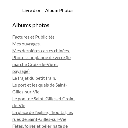
Livre d'or
Album Photos
Albums photos
Factures et Publicités
Mes ouvrages.
Mes dernières cartes chinées.
Photos sur plaque de verre (le
marché Croix-de-Vie et
paysage)
Le trajet du petit train.
Le port et les quais de Saint-
Gilles-sur-Vie
Le pont de Saint-Gilles et Croix-
de-Vie
La place de l'église, l'hôpital, les
rues de Saint-Gilles-sur-Vie
Fêtes, foires et pélerinage de