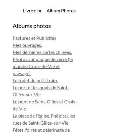
Livre d'or
Album Photos
Albums photos
Factures et Publicités
Mes ouvrages.
Mes dernières cartes chinées.
Photos sur plaque de verre (le
marché Croix-de-Vie et
paysage)
Le trajet du petit train.
Le port et les quais de Saint-
Gilles-sur-Vie
Le pont de Saint-Gilles et Croix-
de-Vie
La place de l'église, l'hôpital, les
rues de Saint-Gilles-sur-Vie
Fêtes, foires et pélerinage de