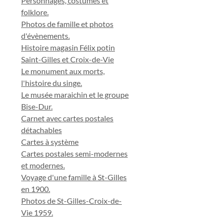
Personnages, costumes et
folklore.
Photos de famille et photos
d'évènements.
Histoire magasin Félix potin
Saint-Gilles et Croix-de-Vie
Le monument aux morts,
l'histoire du singe.
Le musée maraichin et le groupe
Bise-Dur.
Carnet avec cartes postales
détachables
Cartes à système
Cartes postales semi-modernes
et modernes.
Voyage d'une famille à St-Gilles
en 1900.
Photos de St-Gilles-Croix-de-
Vie 1959.