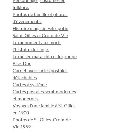
Personnages, costumes et
folklore.
Photos de famille et photos
d'évènements.
Histoire magasin Félix potin
Saint-Gilles et Croix-de-Vie
Le monument aux morts,
l'histoire du singe.
Le musée maraichin et le groupe
Bise-Dur.
Carnet avec cartes postales
détachables
Cartes à système
Cartes postales semi-modernes
et modernes.
Voyage d'une famille à St-Gilles
en 1900.
Photos de St-Gilles-Croix-de-
Vie 1959.