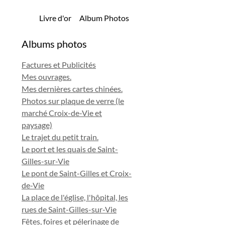
Livre d'or
Album Photos
Albums photos
Factures et Publicités
Mes ouvrages.
Mes dernières cartes chinées.
Photos sur plaque de verre (le
marché Croix-de-Vie et
paysage)
Le trajet du petit train.
Le port et les quais de Saint-
Gilles-sur-Vie
Le pont de Saint-Gilles et Croix-
de-Vie
La place de l'église, l'hôpital, les
rues de Saint-Gilles-sur-Vie
Fêtes, foires et pélerinage de