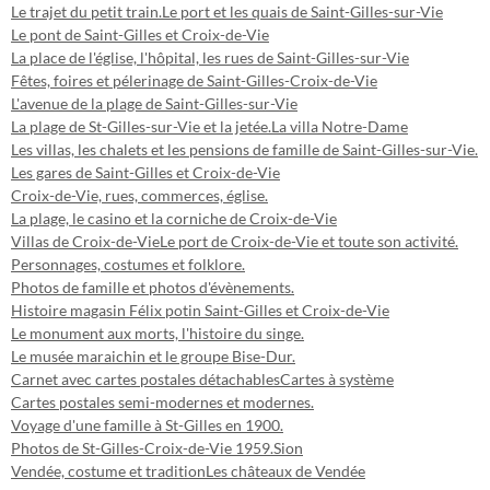
Le trajet du petit train.
Le port et les quais de Saint-Gilles-sur-Vie
Le pont de Saint-Gilles et Croix-de-Vie
La place de l'église, l'hôpital, les rues de Saint-Gilles-sur-Vie
Fêtes, foires et pélerinage de Saint-Gilles-Croix-de-Vie
L'avenue de la plage de Saint-Gilles-sur-Vie
La plage de St-Gilles-sur-Vie et la jetée.
La villa Notre-Dame
Les villas, les chalets et les pensions de famille de Saint-Gilles-sur-Vie.
Les gares de Saint-Gilles et Croix-de-Vie
Croix-de-Vie, rues, commerces, église.
La plage, le casino et la corniche de Croix-de-Vie
Villas de Croix-de-Vie
Le port de Croix-de-Vie et toute son activité.
Personnages, costumes et folklore.
Photos de famille et photos d'évènements.
Histoire magasin Félix potin Saint-Gilles et Croix-de-Vie
Le monument aux morts, l'histoire du singe.
Le musée maraichin et le groupe Bise-Dur.
Carnet avec cartes postales détachables
Cartes à système
Cartes postales semi-modernes et modernes.
Voyage d'une famille à St-Gilles en 1900.
Photos de St-Gilles-Croix-de-Vie 1959.
Sion
Vendée, costume et tradition
Les châteaux de Vendée