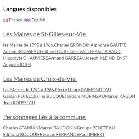
Langues disponibles
Français
English
Les Maires de St-Gilles-sur-Vie.
les Maires de 1795 à 1966.
Charles GRONDIN
Alphonse GAUTTE
Adrien ROUSSEAU
Emilien LOUBE
Jules VALLEE
Abel PIPAUD
Hippolyte CHAUVIERE
Armand GARREAU
Joseph KLEINDIENST
Auguste IDIER
Les Maires de Croix-de-Vie.
Les Maires de 1791 à 1966.
Pierre Henry RAIMONDEAU
Gaëtan POTEL
Charles BUCQUET
Isidore MORINEAU
Marcel RAGON
Jean ROUSSEAU
Personnages liés à la commune.
Charles ATAMIAN
Marcel BAUDOUIN
Groupe BENETEAU
Edmond BOCQUIER
Garcie FERRANDE
Paul IMBERT