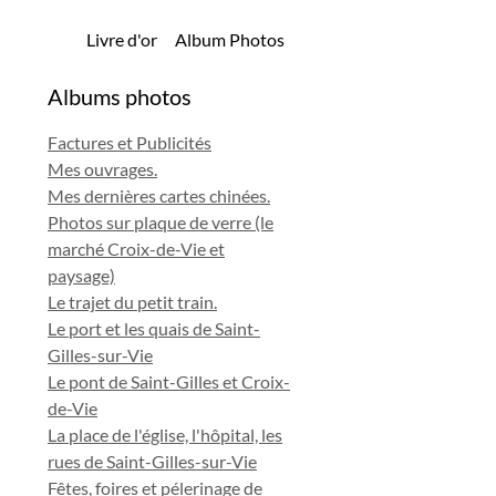
Livre d'or
Album Photos
Albums photos
Factures et Publicités
Mes ouvrages.
Mes dernières cartes chinées.
Photos sur plaque de verre (le
marché Croix-de-Vie et
paysage)
Le trajet du petit train.
Le port et les quais de Saint-
Gilles-sur-Vie
Le pont de Saint-Gilles et Croix-
de-Vie
La place de l'église, l'hôpital, les
rues de Saint-Gilles-sur-Vie
Fêtes, foires et pélerinage de