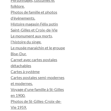
Personnages, costumes et
folklore.
Photos de famille et photos
d'évènements.
Histoire magasin Félix potin
Saint-Gilles et Croix-de-Vie
Le monument aux morts,
l'histoire du singe.
Le musée maraichin et le groupe
Bise-Dur.
Carnet avec cartes postales
détachables
Cartes à système
Cartes postales semi-modernes
et modernes.
Voyage d'une famille à St-Gilles
en 1900.
Photos de St-Gilles-Croix-de-
Vie 1959.