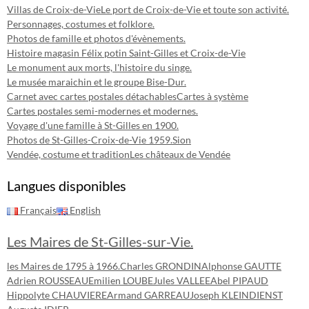
Villas de Croix-de-Vie
Le port de Croix-de-Vie et toute son activité.
Personnages, costumes et folklore.
Photos de famille et photos d'évènements.
Histoire magasin Félix potin Saint-Gilles et Croix-de-Vie
Le monument aux morts, l'histoire du singe.
Le musée maraichin et le groupe Bise-Dur.
Carnet avec cartes postales détachables
Cartes à système
Cartes postales semi-modernes et modernes.
Voyage d'une famille à St-Gilles en 1900.
Photos de St-Gilles-Croix-de-Vie 1959.
Sion
Vendée, costume et tradition
Les châteaux de Vendée
Langues disponibles
Français
English
Les Maires de St-Gilles-sur-Vie.
les Maires de 1795 à 1966.
Charles GRONDIN
Alphonse GAUTTE
Adrien ROUSSEAU
Emilien LOUBE
Jules VALLEE
Abel PIPAUD
Hippolyte CHAUVIERE
Armand GARREAU
Joseph KLEINDIENST