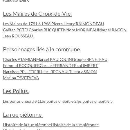
Auguste IDIER
Les Maires de Croix-de-Vie.
Les Maires de 1791 à 1966.
Pierre Henry RAIMONDEAU
Gaëtan POTEL
Charles BUCQUET
Isidore MORINEAU
Marcel RAGON
Jean ROUSSEAU
Personnages liés à la commune.
Charles ATAMIAN
Marcel BAUDOUIN
Groupe BENETEAU
Edmond BOCQUIER
Garcie FERRANDE
Paul IMBERT
Narcisse PELLETIER
Henri REGNAULT
Henry SIMON
Marina TSVETAEVA
Les Poilus.
Les poilus chapitre 1
Les poilus chapitre 2
les poilus chapitre 3
La rue piétonne.
Histoire de la rue piétonne
Histoire de la rue piétonne