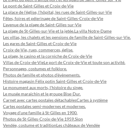
Le pont de Saint-Gilles et Croix-de-Vie
La place de l'église, l'hôpital, les rues de Saint-Gilles-sur-Vie
Fêtes, foires et pélerinage de Saint-Gilles-Croix-de-Vie
L'avenue de la plage de Saint-Gilles-sur-Vie
La plage de St-Gilles-sur-Vie et la jetée.
La villa Notre-Dame
Les villas, les chalets et les pensions de famille de Saint-Gilles-sur-Vie.
Les gares de Saint-Gilles et Croix-de-Vie
Croix-de-Vie, rues, commerces, église.
La plage, le casino et la corniche de Croix-de-Vie
Villas de Croix-de-Vie
Le port de Croix-de-Vie et toute son activité.
Personnages, costumes et folklore.
Photos de famille et photos d'évènements.
Histoire magasin Félix potin Saint-Gilles et Croix-de-Vie
Le monument aux morts, l'histoire du singe.
Le musée maraichin et le groupe Bise-Dur.
Carnet avec cartes postales détachables
Cartes à système
Cartes postales semi-modernes et modernes.
Voyage d'une famille à St-Gilles en 1900.
Photos de St-Gilles-Croix-de-Vie 1959.
Sion
Vendée, costume et tradition
Les châteaux de Vendée