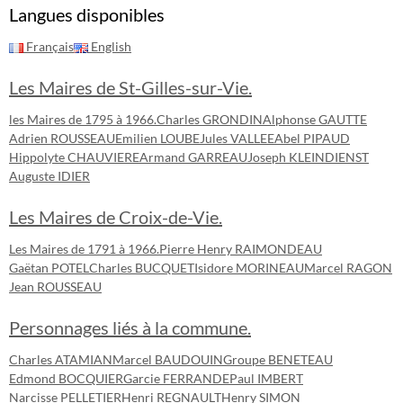
Langues disponibles
Français
English
Les Maires de St-Gilles-sur-Vie.
les Maires de 1795 à 1966.
Charles GRONDIN
Alphonse GAUTTE
Adrien ROUSSEAU
Emilien LOUBE
Jules VALLEE
Abel PIPAUD
Hippolyte CHAUVIERE
Armand GARREAU
Joseph KLEINDIENST
Auguste IDIER
Les Maires de Croix-de-Vie.
Les Maires de 1791 à 1966.
Pierre Henry RAIMONDEAU
Gaëtan POTEL
Charles BUCQUET
Isidore MORINEAU
Marcel RAGON
Jean ROUSSEAU
Personnages liés à la commune.
Charles ATAMIAN
Marcel BAUDOUIN
Groupe BENETEAU
Edmond BOCQUIER
Garcie FERRANDE
Paul IMBERT
Narcisse PELLETIER
Henri REGNAULT
Henry SIMON